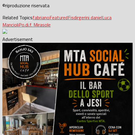
©riproduzione riservata
Related Topics
fabriano
Featured
Fisdir
gerini daniel
Luca
Mancioli
Po.di.f. Mirasole
Advertisement