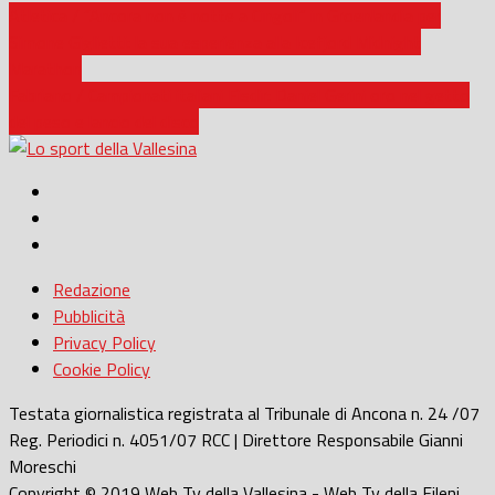
Atletica / “Ancora non è notte a Cingoli” in Groenlandia per
Simone Giglietti: la sua esperienza alla Icefjord Midnight
Marathon
Fabriano / Campionati italiani Fisdir: Daniel Gerini oro nel getto
del peso e lancio del disco
Redazione
Pubblicità
Privacy Policy
Cookie Policy
Testata giornalistica registrata al Tribunale di Ancona n. 24 /07
Reg. Periodici n. 4051/07 RCC | Direttore Responsabile Gianni
Moreschi
Copyright © 2019 Web Tv della Vallesina - Web Tv della Fileni