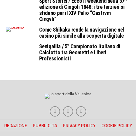
Sport Storici / Ecco il weekend della 37^
edizione di Cingoli 1848: i tre terzieri si
sfidano per il XIV Palio “Castrvm
Cingvli”
Come Shikaka rende la navigazione nel
casino più simile alla scoperta digitale
Senigallia / 5° Campionato Italiano di
Calciotto tra Geometri e Liberi
Professionisti
REDAZIONE
PUBBLICITÀ
PRIVACY POLICY
COOKIE POLICY