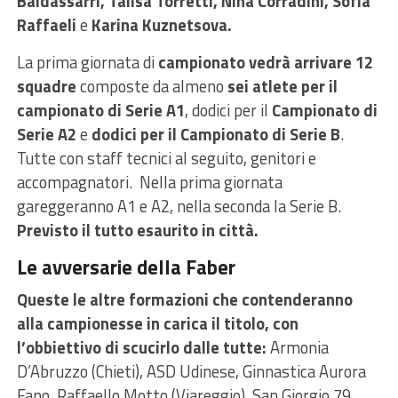
Baldassarri, Talisa Torretti, Nina Corradini, Sofia
Raffaeli
e
Karina Kuznetsova.
La prima giornata di
campionato vedrà arrivare 12
squadre
composte da almeno
sei atlete per il
campionato di Serie A1
, dodici per il
Campionato di
Serie A2
e
dodici per il Campionato di Serie B
.
Tutte con staff tecnici al seguito, genitori e
accompagnatori. Nella prima giornata
gareggeranno A1 e A2, nella seconda la Serie B.
Previsto il tutto esaurito in città.
Le avversarie della Faber
Queste le altre formazioni che contenderanno
alla campionesse in carica il titolo, con
l’obbiettivo di scucirlo dalle tutte:
Armonia
D’Abruzzo (Chieti), ASD Udinese, Ginnastica Aurora
Fano, Raffaello Motto (Viareggio), San Giorgio 79