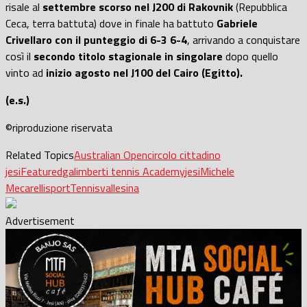
risale al
settembre scorso nel J200 di Rakovnik
(Repubblica
Ceca, terra battuta) dove in finale ha battuto
Gabriele
Crivellaro con il punteggio di 6-3 6-4
, arrivando a conquistare
così il
secondo titolo stagionale in singolare
dopo quello
vinto ad
inizio agosto nel J100 del Cairo (Egitto).
(e.s.)
©riproduzione riservata
Related Topics
Australian Open
circolo cittadino
jesi
Featured
galimberti tennis Academy
jesi
Michele
Mecarelli
sport
Tennis
vallesina
Advertisement