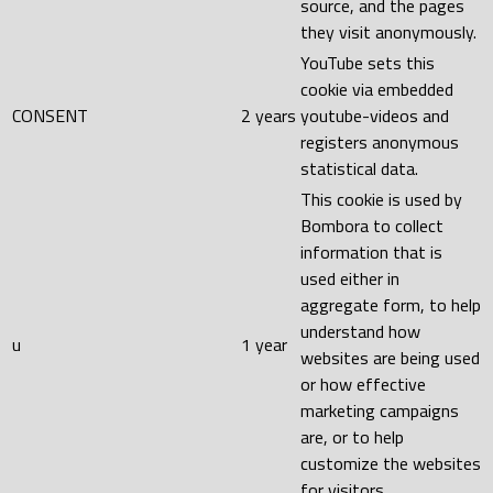
source, and the pages
they visit anonymously.
YouTube sets this
cookie via embedded
CONSENT
2 years
youtube-videos and
registers anonymous
statistical data.
This cookie is used by
Bombora to collect
information that is
used either in
aggregate form, to help
understand how
u
1 year
websites are being used
or how effective
marketing campaigns
are, or to help
customize the websites
for visitors.