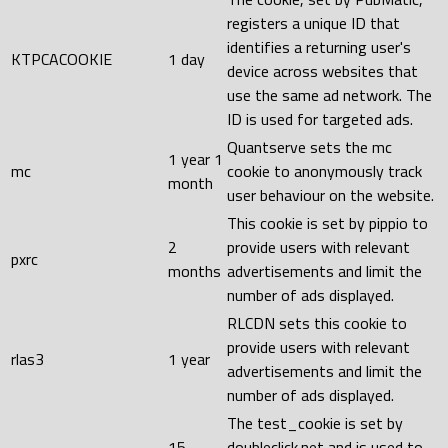
registers a unique ID that
identifies a returning user's
KTPCACOOKIE
1 day
device across websites that
use the same ad network. The
ID is used for targeted ads.
Quantserve sets the mc
1 year 1
mc
cookie to anonymously track
month
user behaviour on the website.
This cookie is set by pippio to
2
provide users with relevant
pxrc
months
advertisements and limit the
number of ads displayed.
RLCDN sets this cookie to
provide users with relevant
rlas3
1 year
advertisements and limit the
number of ads displayed.
The test_cookie is set by
15
doubleclick.net and is used to