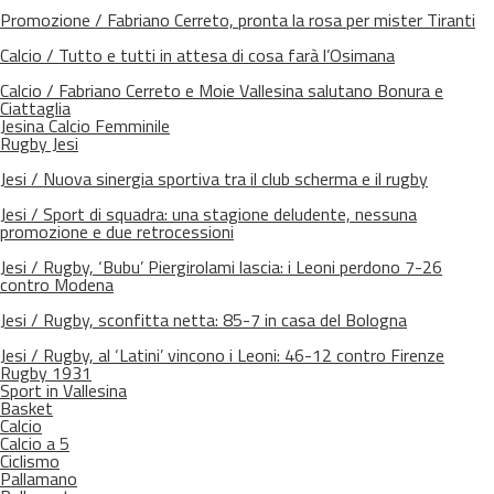
Promozione / Fabriano Cerreto, pronta la rosa per mister Tiranti
Calcio / Tutto e tutti in attesa di cosa farà l’Osimana
Calcio / Fabriano Cerreto e Moie Vallesina salutano Bonura e
Ciattaglia
Jesina Calcio Femminile
Rugby Jesi
Jesi / Nuova sinergia sportiva tra il club scherma e il rugby
Jesi / Sport di squadra: una stagione deludente, nessuna
promozione e due retrocessioni
Jesi / Rugby, ‘Bubu’ Piergirolami lascia: i Leoni perdono 7-26
contro Modena
Jesi / Rugby, sconfitta netta: 85-7 in casa del Bologna
Jesi / Rugby, al ‘Latini’ vincono i Leoni: 46-12 contro Firenze
Rugby 1931
Sport in Vallesina
Basket
Calcio
Calcio a 5
Ciclismo
Pallamano