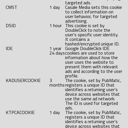
targeted ads.
CMST
1 day
Casale Media sets this cookie
to collect information on
user behavior, for targeted
advertising.
DSID
1 hour
This cookie is set by
DoubleClick to note the
user's specific user identity.
It contains a
hashed/encrypted unique ID.
IDE
1 year
Google DoubleClick IDE
24 days
cookies are used to store
information about how the
user uses the website to
present them with relevant
ads and according to the user
profile.
KADUSERCOOKIE
3
The cookie, set by PubMatic,
months
registers a unique ID that
identifies a returning user's
device across websites that
use the same ad network.
The ID is used for targeted
ads.
KTPCACOOKIE
1 day
The cookie, set by PubMatic,
registers a unique ID that
identifies a returning user's
device across websites that