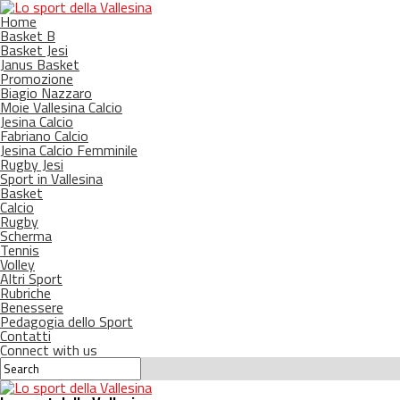
Home
Basket B
Basket Jesi
Janus Basket
Promozione
Biagio Nazzaro
Moie Vallesina Calcio
Jesina Calcio
Fabriano Calcio
Jesina Calcio Femminile
Rugby Jesi
Sport in Vallesina
Basket
Calcio
Rugby
Scherma
Tennis
Volley
Altri Sport
Rubriche
Benessere
Pedagogia dello Sport
Contatti
Connect with us