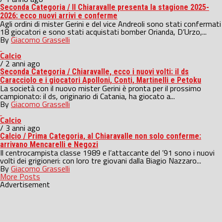
Seconda Categoria / Il Chiaravalle presenta la stagione 2025-
2026: ecco nuovi arrivi e conferme
Agli ordini di mister Gerini e del vice Andreoli sono stati confermati
18 giocatori e sono stati acquistati bomber Orianda, D’Urzo,...
By
Giacomo Grasselli
Calcio
/ 2 anni ago
Seconda Categoria / Chiaravalle, ecco i nuovi volti: il ds
Caracciolo e i giocatori Apolloni, Conti, Martinelli e Petoku
La società con il nuovo mister Gerini è pronta per il prossimo
campionato: il ds, originario di Catania, ha giocato a...
By
Giacomo Grasselli
Calcio
/ 3 anni ago
Calcio / Prima Categoria, al Chiaravalle non solo conferme:
arrivano Mencarelli e Negozi
Il centrocampista classe 1989 e l’attaccante del ’91 sono i nuovi
volti dei grigioneri: con loro tre giovani dalla Biagio Nazzaro...
By
Giacomo Grasselli
More Posts
Advertisement