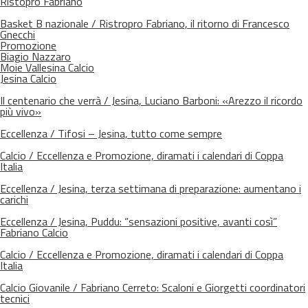
Ristopro Fabriano
Basket B nazionale / Ristropro Fabriano, il ritorno di Francesco
Gnecchi
Promozione
Biagio Nazzaro
Moie Vallesina Calcio
Jesina Calcio
Il centenario che verrà / Jesina, Luciano Barboni: «Arezzo il ricordo
più vivo»
Eccellenza / Tifosi – Jesina, tutto come sempre
Calcio / Eccellenza e Promozione, diramati i calendari di Coppa
Italia
Eccellenza / Jesina, terza settimana di preparazione: aumentano i
carichi
Eccellenza / Jesina, Puddu: “sensazioni positive, avanti così”
Fabriano Calcio
Calcio / Eccellenza e Promozione, diramati i calendari di Coppa
Italia
Calcio Giovanile / Fabriano Cerreto: Scaloni e Giorgetti coordinatori
tecnici