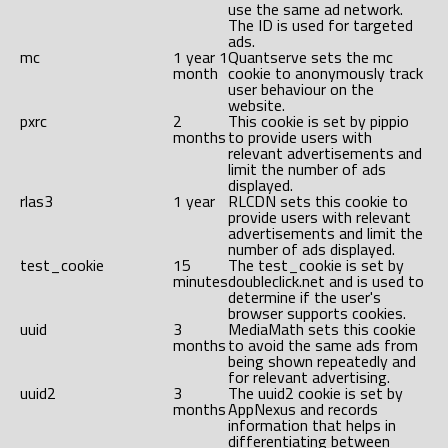
use the same ad network.
The ID is used for targeted
ads.
mc
1 year 1
Quantserve sets the mc
month
cookie to anonymously track
user behaviour on the
website.
pxrc
2
This cookie is set by pippio
months
to provide users with
relevant advertisements and
limit the number of ads
displayed.
rlas3
1 year
RLCDN sets this cookie to
provide users with relevant
advertisements and limit the
number of ads displayed.
test_cookie
15
The test_cookie is set by
minutes
doubleclick.net and is used to
determine if the user's
browser supports cookies.
uuid
3
MediaMath sets this cookie
months
to avoid the same ads from
being shown repeatedly and
for relevant advertising.
uuid2
3
The uuid2 cookie is set by
months
AppNexus and records
information that helps in
differentiating between