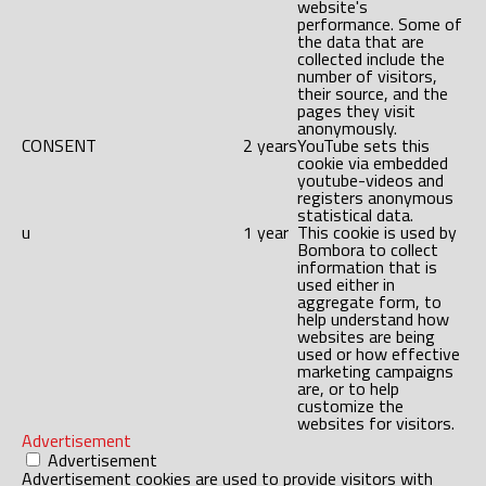
website's
performance. Some of
the data that are
collected include the
number of visitors,
their source, and the
pages they visit
anonymously.
CONSENT
2 years
YouTube sets this
cookie via embedded
youtube-videos and
registers anonymous
statistical data.
u
1 year
This cookie is used by
Bombora to collect
information that is
used either in
aggregate form, to
help understand how
websites are being
used or how effective
marketing campaigns
are, or to help
customize the
websites for visitors.
Advertisement
Advertisement
Advertisement cookies are used to provide visitors with