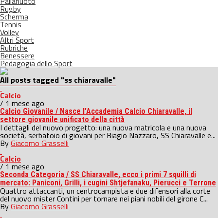
Pallanuoto
Rugby
Scherma
Tennis
Volley
Altri Sport
Rubriche
Benessere
Pedagogia dello Sport
All posts tagged "ss chiaravalle"
Calcio
/ 1 mese ago
Calcio Giovanile / Nasce l’Accademia Calcio Chiaravalle, il
settore giovanile unificato della città
I dettagli del nuovo progetto: una nuova matricola e una nuova
società, serbatoio di giovani per Biagio Nazzaro, SS Chiaravalle e...
By
Giacomo Grasselli
Calcio
/ 1 mese ago
Seconda Categoria / SS Chiaravalle, ecco i primi 7 squilli di
mercato: Paniconi, Grilli, i cugini Shtjefanaku, Pierucci e Terrone
Quattro attaccanti, un centrocampista e due difensori alla corte
del nuovo mister Contini per tornare nei piani nobili del girone C...
By
Giacomo Grasselli