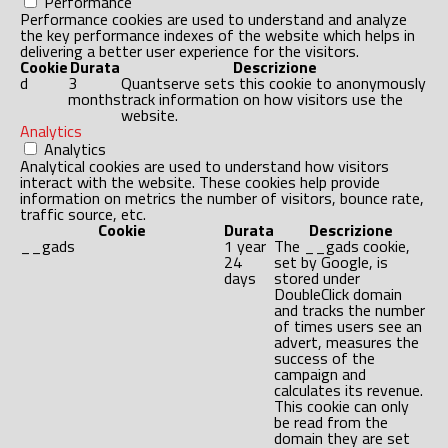
Performance
Performance cookies are used to understand and analyze
the key performance indexes of the website which helps in
delivering a better user experience for the visitors.
Cookie
Durata
Descrizione
d
3
Quantserve sets this cookie to anonymously
months
track information on how visitors use the
website.
Analytics
Analytics
Analytical cookies are used to understand how visitors
interact with the website. These cookies help provide
information on metrics the number of visitors, bounce rate,
traffic source, etc.
Cookie
Durata
Descrizione
__gads
1 year
The __gads cookie,
24
set by Google, is
days
stored under
DoubleClick domain
and tracks the number
of times users see an
advert, measures the
success of the
campaign and
calculates its revenue.
This cookie can only
be read from the
domain they are set