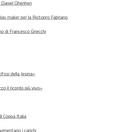
o Daniel Ohenhen
lay maker per la Ristopro Fabriano
rno di Francesco Gnecchi
ifosi della Jesina»
zo il ricordo più vivo»
i Coppa Italia
aumentano i carichi