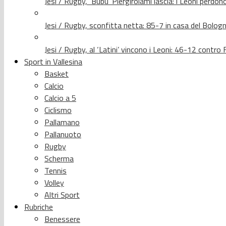
Jesi / Rugby, ‘Bubu’ Piergirolami lascia: i Leoni per
Jesi / Rugby, sconfitta netta: 85-7 in casa del Bolog
Jesi / Rugby, al ‘Latini’ vincono i Leoni: 46-12 contr
Sport in Vallesina
Basket
Calcio
Calcio a 5
Ciclismo
Pallamano
Pallanuoto
Rugby
Scherma
Tennis
Volley
Altri Sport
Rubriche
Benessere