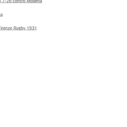
dono 7-26 contro Modena
na
o Firenze Rugby 1931