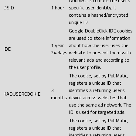
DoubleClick to note the user's
DSID
1 hour
specific user identity. It
contains a hashed/encrypted
unique ID.
Google DoubleClick IDE cookies
are used to store information
1 year
about how the user uses the
IDE
24 days
website to present them with
relevant ads and according to
the user profile.
The cookie, set by PubMatic,
registers a unique ID that
3
identifies a returning user's
KADUSERCOOKIE
months
device across websites that
use the same ad network. The
ID is used for targeted ads.
The cookie, set by PubMatic,
registers a unique ID that
identifies a returning user's