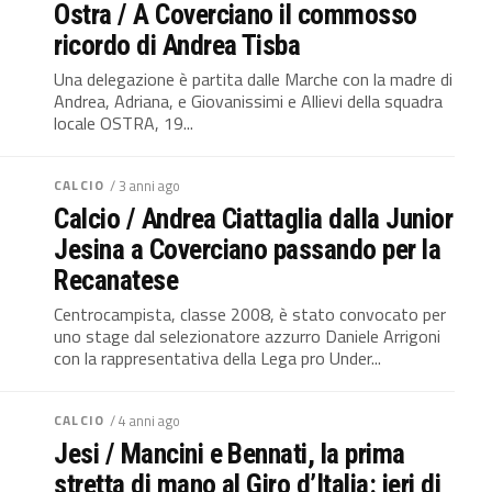
Ostra / A Coverciano il commosso
ricordo di Andrea Tisba
Una delegazione è partita dalle Marche con la madre di
Andrea, Adriana, e Giovanissimi e Allievi della squadra
locale OSTRA, 19...
CALCIO
/ 3 anni ago
Calcio / Andrea Ciattaglia dalla Junior
Jesina a Coverciano passando per la
Recanatese
Centrocampista, classe 2008, è stato convocato per
uno stage dal selezionatore azzurro Daniele Arrigoni
con la rappresentativa della Lega pro Under...
CALCIO
/ 4 anni ago
Jesi / Mancini e Bennati, la prima
stretta di mano al Giro d’Italia: ieri di