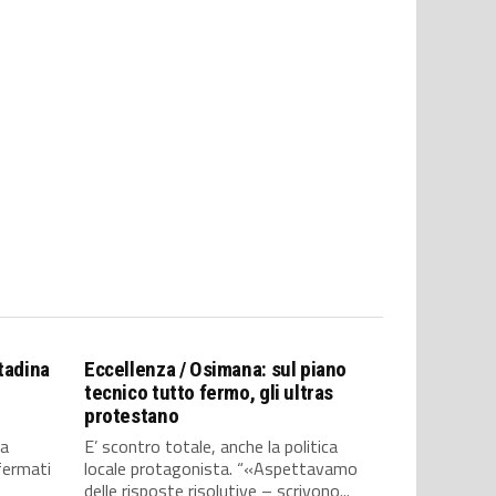
tadina
Eccellenza / Osimana: sul piano
tecnico tutto fermo, gli ultras
protestano
ia
E’ scontro totale, anche la politica
fermati
locale protagonista. “«Aspettavamo
delle risposte risolutive – scrivono...