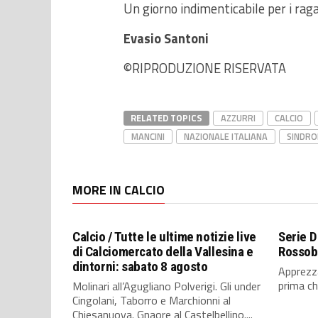
Un giorno indimenticabile per i raga
Evasio Santoni
©RIPRODUZIONE RISERVATA
RELATED TOPICS
AZZURRI
CALCIO
MANCINI
NAZIONALE ITALIANA
SINDRO
MORE IN CALCIO
Calcio / Tutte le ultime notizie live
Serie D
di Calciomercato della Vallesina e
Rossobl
dintorni: sabato 8 agosto
Apprezza
prima che
Molinari all’Agugliano Polverigi. Gli under
Cingolani, Taborro e Marchionni al
Chiesanuova. Gnaore al Castelbellino....