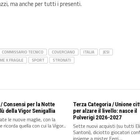
zzi, ma anche per tutti i presenti.
COMMISSARIO TECNICO
COVERCIANO
ITALIA
JESI
ME X FRAGILE
SPORT
STRONATI
 / Consensi per la Notte
Terza Categoria / Unione cit
ù della Vigor Senigallia
per alzare il livello: nasce il
Polverigi 2026-2027
te le nuove maglie, con la
 ricorda quella con cui la Vigor...
Sette nuovi acquisti (su tutti El
Santoni), diciotto giocatori con
insieme a mister Ferri,...