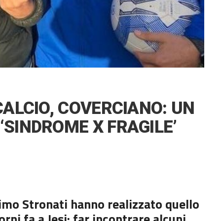
 CALCIO, COVERCIANO: UN
‘SINDROME X FRAGILE’
mo Stronati hanno realizzato quello
rni fa a Jesi: far incontrare alcuni