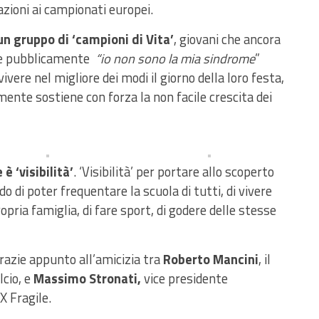
cazioni ai campionati europei.
 un gruppo di ‘campioni di Vita’
, giovani che ancora
ire pubblicamente
“io non sono la mia sindrome
”
vere nel migliore dei modi il giorno della loro festa,
mente sostiene con forza la non facile crescita dei
è ‘visibilità’
. ‘Visibilità’ per portare allo scoperto
 di poter frequentare la scuola di tutti, di vivere
ropria famiglia, di fare sport, di godere delle stesse
grazie appunto all’amicizia tra
Roberto Mancini
, il
lcio, e
Massimo Stronati,
vice presidente
X Fragile.