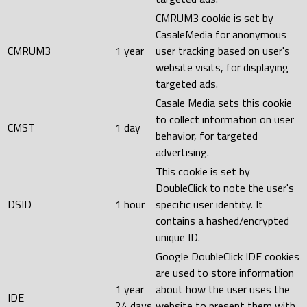
CMRUM3 cookie is set by
CasaleMedia for anonymous
CMRUM3
1 year
user tracking based on user's
website visits, for displaying
targeted ads.
Casale Media sets this cookie
to collect information on user
CMST
1 day
behavior, for targeted
advertising.
This cookie is set by
DoubleClick to note the user's
DSID
1 hour
specific user identity. It
contains a hashed/encrypted
unique ID.
Google DoubleClick IDE cookies
are used to store information
1 year
about how the user uses the
IDE
24 days
website to present them with