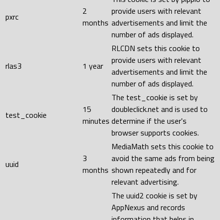
2
provide users with relevant
pxrc
months
advertisements and limit the
number of ads displayed.
RLCDN sets this cookie to
provide users with relevant
rlas3
1 year
advertisements and limit the
number of ads displayed.
The test_cookie is set by
15
doubleclick.net and is used to
test_cookie
minutes
determine if the user's
browser supports cookies.
MediaMath sets this cookie to
3
avoid the same ads from being
uuid
months
shown repeatedly and for
relevant advertising.
The uuid2 cookie is set by
AppNexus and records
information that helps in