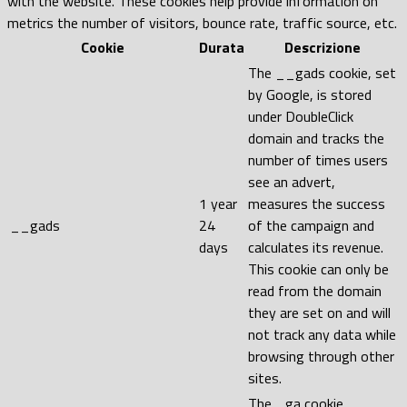
with the website. These cookies help provide information on
metrics the number of visitors, bounce rate, traffic source, etc.
Cookie
Durata
Descrizione
The __gads cookie, set
by Google, is stored
under DoubleClick
domain and tracks the
number of times users
see an advert,
1 year
measures the success
__gads
24
of the campaign and
days
calculates its revenue.
This cookie can only be
read from the domain
they are set on and will
not track any data while
browsing through other
sites.
The _ga cookie,