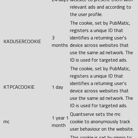
relevant ads and according to
the user profile.
The cookie, set by PubMatic,
registers a unique ID that
3
identifies a returning user's
KADUSERCOOKIE
months
device across websites that
use the same ad network. The
ID is used for targeted ads.
The cookie, set by PubMatic,
registers a unique ID that
identifies a returning user's
KTPCACOOKIE
1 day
device across websites that
use the same ad network. The
ID is used for targeted ads.
Quantserve sets the mc
1 year 1
mc
cookie to anonymously track
month
user behaviour on the website.
This cookie is set by pippio to