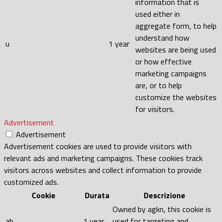
information that is
used either in
aggregate form, to help
understand how
u
1 year
websites are being used
or how effective
marketing campaigns
are, or to help
customize the websites
for visitors.
Advertisement
Advertisement
Advertisement cookies are used to provide visitors with
relevant ads and marketing campaigns. These cookies track
visitors across websites and collect information to provide
customized ads.
Cookie
Durata
Descrizione
Owned by agkn, this cookie is
ab
1 year
used for targeting and