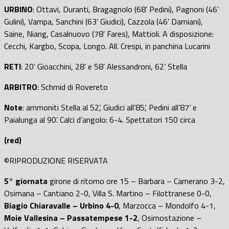
URBINO
: Ottavi, Duranti, Bragagnolo (68’ Pedini), Pagnoni (46’
Gulini), Vampa, Sanchini (63’ Giudici), Cazzola (46’ Damiani),
Saine, Niang, Casalnuovo (78’ Fares), Mattioli. A disposizione:
Cecchi, Kargbo, Scopa, Longo. All. Crespi, in panchina Lucarini
RETI
: 20’ Gioacchini, 28’ e 58’ Alessandroni, 62’ Stella
ARBITRO
: Schmid di Rovereto
Note
: ammoniti Stella al 52’, Giudici all’85’, Pedini all’87’ e
Paialunga al 90’. Calci d’angolo: 6-4. Spettatori 150 circa
(red)
©RIPRODUZIONE RISERVATA
5° giornata
girone di ritorno ore 15 – Barbara – Camerano 3-2,
Osimana – Cantiano 2-0, Villa S. Martino – Filottranese 0-0,
Biagio Chiaravalle – Urbino 4-0
, Marzocca – Mondolfo 4-1,
Moie Vallesina – Passatempese 1-2
, Osimostazione –