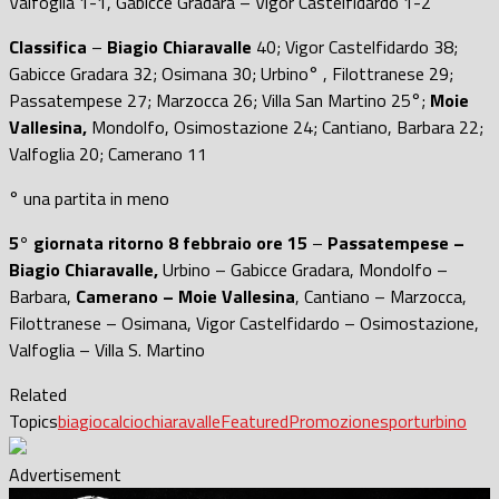
Valfoglia 1-1, Gabicce Gradara – Vigor Castelfidardo 1-2
Classifica
–
Biagio Chiaravalle
40; Vigor Castelfidardo 38;
Gabicce Gradara 32; Osimana 30; Urbino° , Filottranese 29;
Passatempese 27; Marzocca 26; Villa San Martino 25°;
Moie
Vallesina,
Mondolfo, Osimostazione 24; Cantiano, Barbara 22;
Valfoglia 20; Camerano 11
° una partita in meno
5° giornata ritorno 8 febbraio ore 15
–
Passatempese –
Biagio Chiaravalle,
Urbino – Gabicce Gradara, Mondolfo –
Barbara,
Camerano – Moie Vallesina
, Cantiano – Marzocca,
Filottranese – Osimana, Vigor Castelfidardo – Osimostazione,
Valfoglia – Villa S. Martino
Related
Topics
biagio
calcio
chiaravalle
Featured
Promozione
sport
urbino
Advertisement