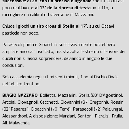
successive
:
al 28′ con un preciso diagonale
che infila Ottavi
poco reattivo,
e al 13′ della ripresa di testa
, in tuffo, a
raccogliere un calibrato traversone di Mazzarini.
Chiude i giochi
un tiro cross di Stella al 17′,
su cui Ottavi
pasticcia non poco.
Parasecoli prima e Gioacchini successivamente potrebbero
ampliare ancora il risultato, ma stavolta l’estremo difensore dei
ducali non si lascia sorprendere, deviando in angolo le due
conclusioni.
Solo accademia negli ultimi venti minuti, fino al fischio finale
dell’arbitro trentino.
BIAGIO NAZZARO
: Bolletta, Mazzarini, Stella (80’ D’Agostino),
Arcolai, Giovagnoli, Cecchetti, Giovannini (87’ Gregorini), Rossini
(82’ Pesaresi), Gioacchini (70’ Terrè), Parasecoli (72’ Paialunga),
Alessandroni. A disposizione: Marziani, Santoni, Pieralisi, Frulla.
All. Malavenda