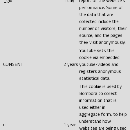
_gid
1 day
report of the website's
performance. Some of
the data that are
collected include the
number of visitors, their
source, and the pages
they visit anonymously.
YouTube sets this
cookie via embedded
CONSENT
2 years
youtube-videos and
registers anonymous
statistical data.
This cookie is used by
Bombora to collect
information that is
used either in
aggregate form, to help
understand how
u
1 year
websites are being used