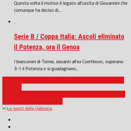
Questa volta il motivo è legato all’uscita di Giovannini che
comunque ha deciso di...
Serie B / Coppa Italia: Ascoli eliminato
il Potenza, ora il Genoa
I bianconeri di Tomei, davanti all’ex Cvertkovic, superano
3-1 il Potenza e si guadagnano...
ECCELLENZA / Pari tra Fabriano e Forsempronese ma Fenucci
non ci sta
SCHERMA / Fioretto mondiale under 20 a squadre: Italia d’oro,
Tommaso Marini protagonista