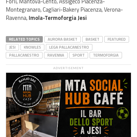
Forlì, Mantova-Cento, Assigeco Piacenza-
Montegranaro, Cagliari-Bakery Piacenza, Verona-
Ravenna,
Imola-Termoforgia Jesi
RELATED TOPICS
AURORA BASKET
BASKET
FEATURED
JESI
KNOWLES
LEGA PALLACANESTRO
PALLACANESTRO
RAVENNA
SPORT
TERMOFORGIA
ADVERTISEMENT