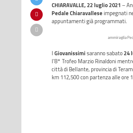
CHIARAVALLE, 22 luglio 2021
– Anc
Pedale Chiaravallese
impegnati nel
appuntamenti già programmati.
ammiraglia Ped
I
Giovanissimi
saranno sabato
24 l
l’8° Trofeo Marzio Rinaldoni mentr
città di Bellante, provincia di Tera
km 112,500 con partenza alle ore 1