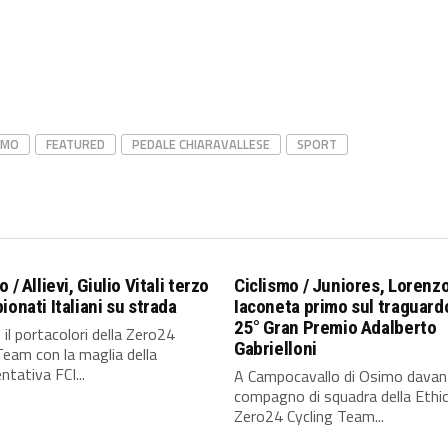
SMO
FEATURED
PEDALE CHIARAVALLESE
SPORT
 / Allievi, Giulio Vitali terzo
Ciclismo / Juniores, Lorenz
ionati Italiani su strada
Iaconeta primo sul traguard
25° Gran Premio Adalberto
 il portacolori della Zero24
Gabrielloni
Team con la maglia della
ntativa FCI...
A Campocavallo di Osimo davant
compagno di squadra della Ethi
Zero24 Cycling Team...