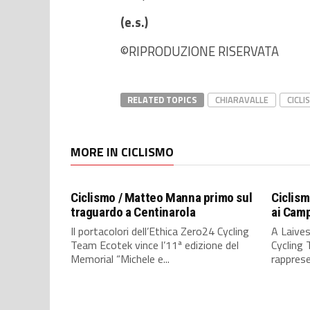
(e.s.)
©RIPRODUZIONE RISERVATA
RELATED TOPICS
CHIARAVALLE
CICLI
MORE IN CICLISMO
Ciclismo / Matteo Manna primo sul
Ciclismo
traguardo a Centinarola
ai Camp
Il portacolori dell’Ethica Zero24 Cycling
A Laives
Team Ecotek vince l’11ª edizione del
Cycling 
Memorial “Michele e...
rapprese