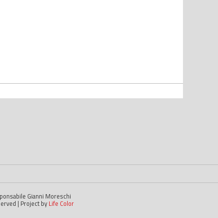
esponsabile Gianni Moreschi
served | Project by
Life Color