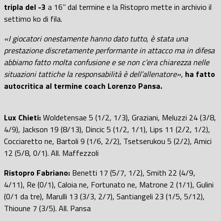
tripla del -3
a 16’’ dal termine e la Ristopro mette in archivio il
settimo ko di fila.
«I giocatori onestamente hanno dato tutto, è stata una
prestazione discretamente performante in attacco ma in difesa
abbiamo fatto molta confusione e se non c’era chiarezza nelle
situazioni tattiche la responsabilità è dell’allenatore»
,
ha fatto
autocritica al termine coach Lorenzo Pansa.
Lux Chieti:
Woldetensae 5 (1/2, 1/3), Graziani, Meluzzi 24 (3/8,
4/9), Jackson 19 (8/13), Dincic 5 (1/2, 1/1), Lips 11 (2/2, 1/2),
Cocciaretto ne, Bartoli 9 (1/6, 2/2), Tsetserukou 5 (2/2), Amici
12 (5/8, 0/1). All. Maffezzoli
Ristopro Fabriano:
Benetti 17 (5/7, 1/2), Smith 22 (4/9,
4/11), Re (0/1), Caloia ne, Fortunato ne, Matrone 2 (1/1), Gulini
(0/1 da tre), Marulli 13 (3/3, 2/7), Santiangeli 23 (1/5, 5/12),
Thioune 7 (3/5). All. Pansa