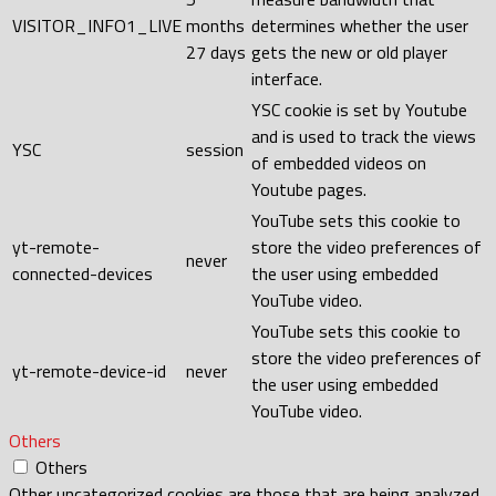
VISITOR_INFO1_LIVE
months
determines whether the user
27 days
gets the new or old player
interface.
YSC cookie is set by Youtube
and is used to track the views
YSC
session
of embedded videos on
Youtube pages.
YouTube sets this cookie to
yt-remote-
store the video preferences of
never
connected-devices
the user using embedded
YouTube video.
YouTube sets this cookie to
store the video preferences of
yt-remote-device-id
never
the user using embedded
YouTube video.
Others
Others
Other uncategorized cookies are those that are being analyzed