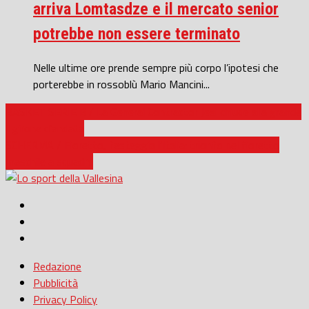
arriva Lomtasdze e il mercato senior
potrebbe non essere terminato
Nelle ultime ore prende sempre più corpo l’ipotesi che
porterebbe in rossoblù Mario Mancini...
BASKET SERIE B / La General Contractor Jesi chiude alla grande
il girone d’andata
SCHERMA / Fioretto, festeggia l’Italia: trionfo nel fioretto
maschile a squadre
Redazione
Pubblicità
Privacy Policy