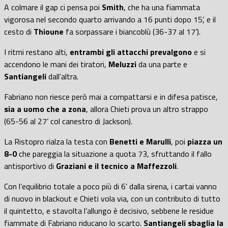
A colmare il gap ci pensa poi
Smith
, che ha una fiammata
vigorosa nel secondo quarto arrivando a 16 punti dopo 15’, e il
cesto di
Thioune
fa sorpassare i biancoblù (36-37 al 17’).
I ritmi restano alti,
entrambi gli attacchi prevalgono
e si
accendono le mani dei tiratori,
Meluzzi
da una parte e
Santiangeli
dall’altra.
Fabriano non riesce però mai a compattarsi e in difesa patisce,
sia a uomo che a zona
, allora Chieti prova un altro strappo
(65-56 al 27’ col canestro di Jackson).
La Ristopro rialza la testa con
Benetti e Marulli
, poi
piazza un
8-0
che pareggia la situazione a quota 73, sfruttando il fallo
antisportivo di
Graziani e il tecnico a Maffezzoli
.
Con l’equilibrio totale a poco più di 6’ dalla sirena, i cartai vanno
di nuovo in blackout e Chieti vola via, con un contributo di tutto
il quintetto, e stavolta l’allungo è decisivo, sebbene le residue
fiammate di Fabriano riducano lo scarto.
Santiangeli sbaglia la