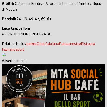
Arbitri:
Caforio di Brindisi, Perocco di Ponzano Veneto e Roiaz
di Muggia
Parziali:
24-19, 49-47, 69-61
Luca Ciappelloni
©RIPRODUZIONE RISERVATA
Related Topics
basket
Chieti
fabriano
Pallacanestro
Ristopro
Fabriano
sport
Advertisement