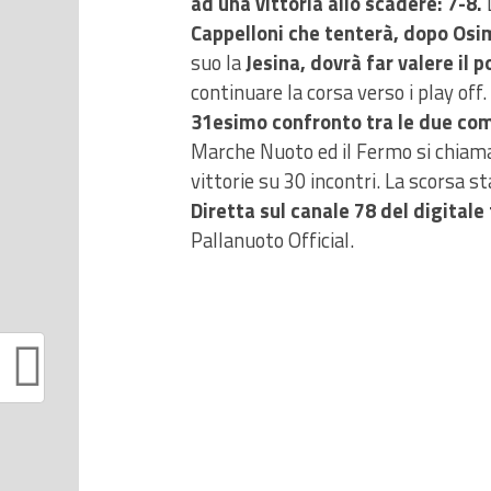
ad una vittoria allo scadere: 7-8.
D
Cappelloni che tenterà, dopo Osi
suo la
Jesina, dovrà far valere il 
continuare la corsa verso i play off. T
31esimo confronto tra le due co
Marche Nuoto ed il Fermo si chiamav
vittorie su 30 incontri. La scorsa st
Diretta sul canale 78 del digitale
Pallanuoto Official.