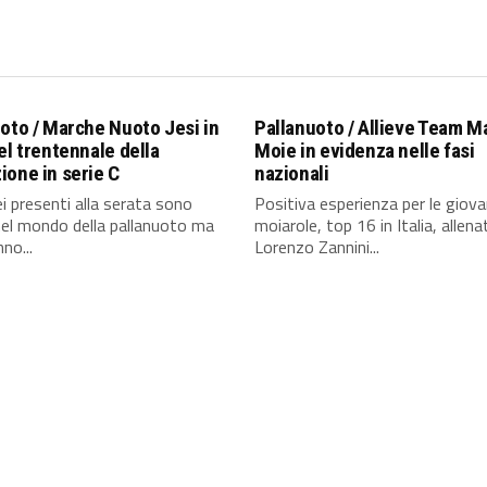
oto / Marche Nuoto Jesi in
Pallanuoto / Allieve Team M
el trentennale della
Moie in evidenza nelle fasi
one in serie C
nazionali
ei presenti alla serata sono
Positiva esperienza per le giova
nel mondo della pallanuoto ma
moiarole, top 16 in Italia, allena
no...
Lorenzo Zannini...