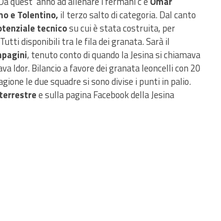
a quest’ anno ad allenare i fermani c’è
Omar
mo e Tolentino,
il terzo salto di categoria. Dal canto
potenziale tecnico
su cui è stata costruita, per
utti disponibili tra le fila dei granata. Sarà il
mpagini
, tenuto conto di quando la Jesina si chiamava
a Idor. Bilancio a favore dei granata leoncelli con 20
agione le due squadre si sono divise i punti in palio.
 terrestre
e sulla pagina Facebook della Jesina