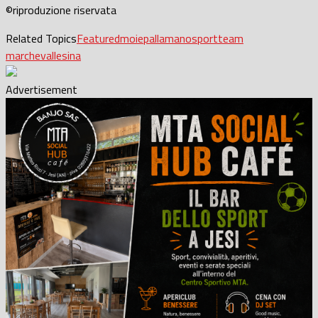
©riproduzione riservata
Related Topics
Featured
moie
pallamano
sport
team
marche
vallesina
Advertisement