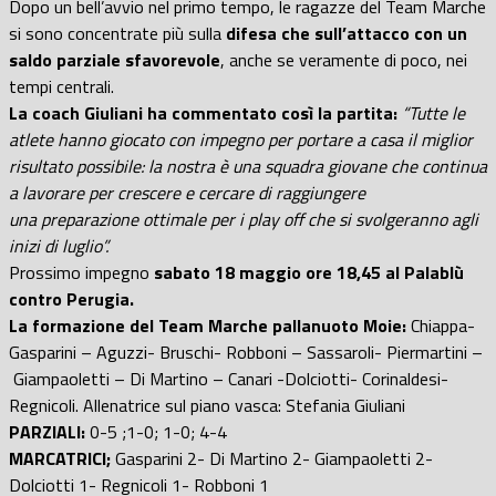
Dopo un bell’avvio nel primo tempo, le ragazze del Team Marche
si sono concentrate più sulla
difesa che sull’attacco con un
saldo parziale sfavorevole
, anche se veramente di poco, nei
tempi centrali.
La coach Giuliani ha commentato così la partita:
“Tutte le
atlete hanno giocato con impegno per portare a casa il miglior
risultato possibile: la nostra è una squadra giovane che continua
a lavorare per crescere e cercare di raggiungere
una preparazione ottimale per i play off che si svolgeranno agli
inizi di luglio”.
Prossimo impegno
sabato 18 maggio ore 18,45 al Palablù
contro Perugia.
La formazione del Team Marche pallanuoto Moie:
Chiappa-
Gasparini – Aguzzi- Bruschi- Robboni – Sassaroli- Piermartini –
Giampaoletti – Di Martino – Canari -Dolciotti- Corinaldesi-
Regnicoli. Allenatrice sul piano vasca: Stefania Giuliani
PARZIALI:
0-5 ;1-0; 1-0; 4-4
MARCATRICI;
Gasparini 2- Di Martino 2- Giampaoletti 2-
Dolciotti 1- Regnicoli 1- Robboni 1