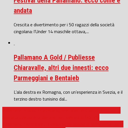
Festival della Pallamano: ecco come è
andata
Crescita e divertimento per i 50 ragazzi della società
cingolana: l’Under 14 maschile ottava,...
Pallamano A Gold / Publiesse
Chiaravalle, altri due innesti: ecco
Parmeggiani e Bentaieb
L’ala destra ex Romagna, con un’esperienza in Svezia, e il
terzino destro tunisino dal...
Pallamano A Gold / Camerano, ora i play-out sono a rischio: la
buona prova contro Merano non vale punti (25-29)
Pallamano Femminile / Il debutto da sogno di Margherita Danti