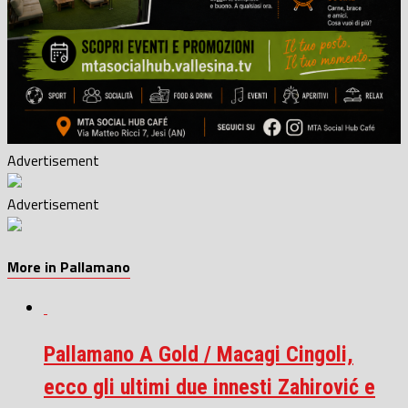
Advertisement
Advertisement
More in Pallamano
Pallamano A Gold / Macagi Cingoli,
ecco gli ultimi due innesti Zahirović e