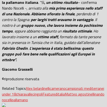
la pallamano italiana
. “Sì
, un ottimo risultato
– conferma
Nando Nocelli
-, arrivato alla
mia prima esperienza nello staff
di una Nazionale. Abbiamo sfiorato la finale
, perdendo di 1
contro la Spagna:
per larghi tratti eravamo in vantaggio
. Il
nostro è un
gruppo nuovo, che lavora insieme da pochissimo
tempo
, eppure abbiamo raggiunto un
risultato ottimale
. Ho
lavorato insieme a un
ottimo staff,
formato da tante persone
sia in presenza in Tunisia che in Italia, guidato dall’allenatore
Fabrizio Ghedin
.
L’esperienza è stata bellissima: questo
gruppo può fare bene nelle qualificazioni agli Europei in
ottobre”.
Giacomo Grasselli
©riproduzione riservata
Related Topics
Alex belardinelli
camerano
campionati mediterranei
under 18
chiaravalle
cingoli
Featured
italia
Matteo agostinelli
nando
nocelli
pallamano