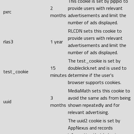
This cookie is set by pippio to
2
provide users with relevant
pxrc
months
advertisements and limit the
number of ads displayed.
RLCDN sets this cookie to
provide users with relevant
rlas3
1 year
advertisements and limit the
number of ads displayed.
The test_cookie is set by
15
doubleclick.net and is used to
test_cookie
minutes
determine if the user's
browser supports cookies.
MediaMath sets this cookie to
3
avoid the same ads from being
uuid
months
shown repeatedly and for
relevant advertising.
The uuid2 cookie is set by
AppNexus and records