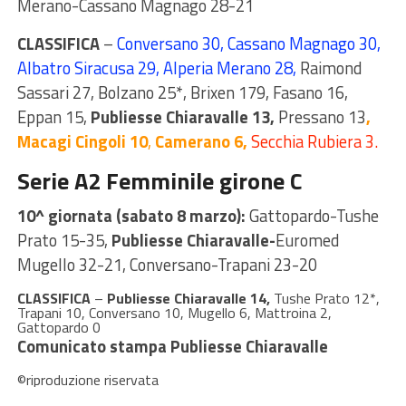
Merano-Cassano Magnago 28-21
CLASSIFICA
–
Conversano 30, Cassano Magnago 30,
Albatro Siracusa 29, Alperia Merano 28,
Raimond
Sassari 27, Bolzano 25*, Brixen 179, Fasano 16,
Eppan 15,
Publiesse Chiaravalle 13,
Pressano 13
,
Macagi Cingoli 10
,
Camerano 6,
Secchia Rubiera 3.
Serie A2 Femminile girone C
10^ giornata (sabato 8 marzo):
Gattopardo-Tushe
Prato 15-35,
Publiesse Chiaravalle-
Euromed
Mugello 32-21, Conversano-Trapani 23-20
CLASSIFICA
–
Publiesse Chiaravalle 14,
Tushe Prato 12*,
Trapani 10, Conversano 10, Mugello 6, Mattroina 2,
Gattopardo 0
Comunicato stampa Publiesse Chiaravalle
©riproduzione riservata