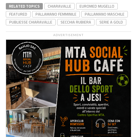
RELATED TOPICS
CHIARAVALLE
EUROMED MUGELLO
FEATURED
PALLAMANO FEMMINILE
PALLAMANO MASCHILE
PUBLIESSE CHIARAVALLE
SECCHIA RUBIERA
SERIE A GOLD
ADVERTISEMENT