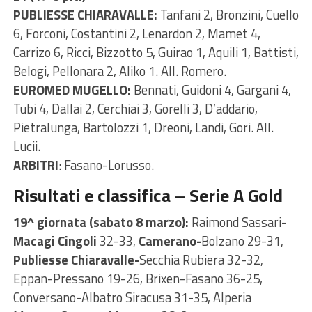
PUBLIESSE CHIARAVALLE:
Tanfani 2, Bronzini, Cuello
6, Forconi, Costantini 2, Lenardon 2, Mamet 4,
Carrizo 6, Ricci, Bizzotto 5, Guirao 1, Aquili 1, Battisti,
Belogi, Pellonara 2, Aliko 1. All. Romero.
EUROMED MUGELLO:
Bennati, Guidoni 4, Gargani 4,
Tubi 4, Dallai 2, Cerchiai 3, Gorelli 3, D’addario,
Pietralunga, Bartolozzi 1, Dreoni, Landi, Gori. All.
Lucii.
ARBITRI
: Fasano-Lorusso.
Risultati e classifica – Serie A Gold
19^ giornata (sabato 8 marzo):
Raimond Sassari-
Macagi Cingoli
32-33,
Camerano-
Bolzano 29-31,
Publiesse Chiaravalle-
Secchia Rubiera 32-32,
Eppan-Pressano 19-26, Brixen-Fasano 36-25,
Conversano-Albatro Siracusa 31-35, Alperia