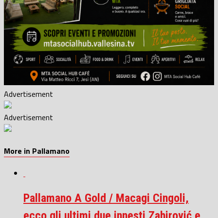
Advertisement
Advertisement
More in Pallamano
Pallamano A Gold / Macagi Cingoli,
ecco gli ultimi due innesti Zahirović e