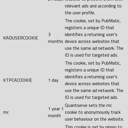
relevant ads and according to
the user profile.
The cookie, set by PubMatic,
registers a unique ID that
3
identifies a returning user's
KADUSERCOOKIE
months
device across websites that
use the same ad network. The
ID is used for targeted ads.
The cookie, set by PubMatic,
registers a unique ID that
identifies a returning user's
KTPCACOOKIE
1 day
device across websites that
use the same ad network. The
ID is used for targeted ads.
Quantserve sets the mc
1 year 1
mc
cookie to anonymously track
month
user behaviour on the website.
This cookie is set by pippio to