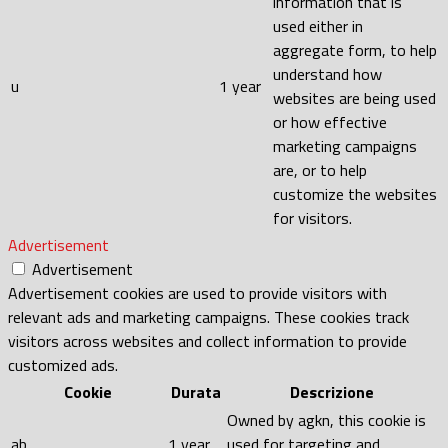
information that is
used either in
aggregate form, to help
understand how
u
1 year
websites are being used
or how effective
marketing campaigns
are, or to help
customize the websites
for visitors.
Advertisement
Advertisement
Advertisement cookies are used to provide visitors with
relevant ads and marketing campaigns. These cookies track
visitors across websites and collect information to provide
customized ads.
Cookie
Durata
Descrizione
Owned by agkn, this cookie is
ab
1 year
used for targeting and