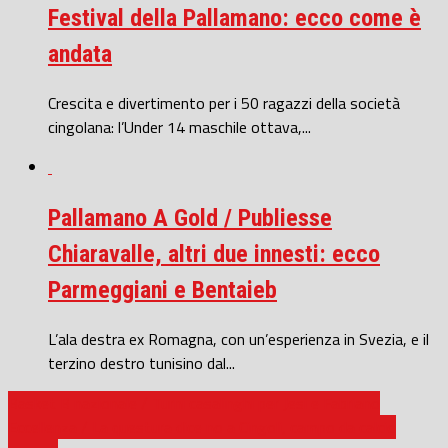
Festival della Pallamano: ecco come è
andata
Crescita e divertimento per i 50 ragazzi della società
cingolana: l’Under 14 maschile ottava,...
Pallamano A Gold / Publiesse
Chiaravalle, altri due innesti: ecco
Parmeggiani e Bentaieb
L’ala destra ex Romagna, con un’esperienza in Svezia, e il
terzino destro tunisino dal...
Basket B nazionale / Turni casalinghi per Jesi e Fabriano
Eccellenza / La questura dice no a Cingoli, campo da calcio