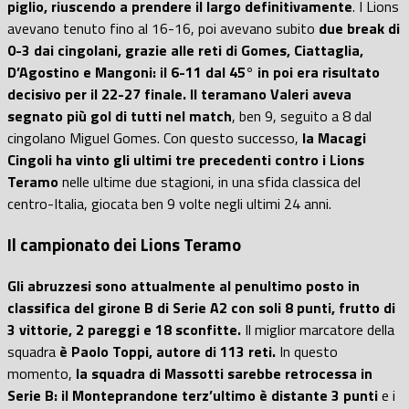
piglio, riuscendo a prendere il largo definitivamente
. I Lions
avevano tenuto fino al 16-16, poi avevano subito
due break di
0-3 dai cingolani, grazie alle reti di Gomes, Ciattaglia,
D’Agostino e Mangoni: il 6-11 dal 45° in poi era risultato
decisivo per il 22-27 finale.
Il teramano Valeri aveva
segnato più gol di tutti nel match
, ben 9, seguito a 8 dal
cingolano Miguel Gomes. Con questo successo,
la Macagi
Cingoli ha vinto gli ultimi tre precedenti contro i Lions
Teramo
nelle ultime due stagioni, in una sfida classica del
centro-Italia, giocata ben 9 volte negli ultimi 24 anni.
Il campionato dei Lions Teramo
Gli abruzzesi sono attualmente al penultimo posto in
classifica del girone B di Serie A2 con soli 8 punti, frutto di
3 vittorie, 2 pareggi e 18 sconfitte.
Il miglior marcatore della
squadra
è Paolo Toppi, autore di 113 reti.
In questo
momento,
la squadra di Massotti sarebbe retrocessa in
Serie B: il Monteprandone terz’ultimo è distante 3 punti
e i