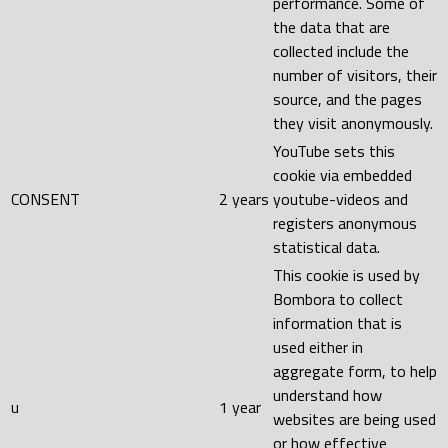
performance. Some of
the data that are
collected include the
number of visitors, their
source, and the pages
they visit anonymously.
YouTube sets this
cookie via embedded
CONSENT
2 years
youtube-videos and
registers anonymous
statistical data.
This cookie is used by
Bombora to collect
information that is
used either in
aggregate form, to help
understand how
u
1 year
websites are being used
or how effective