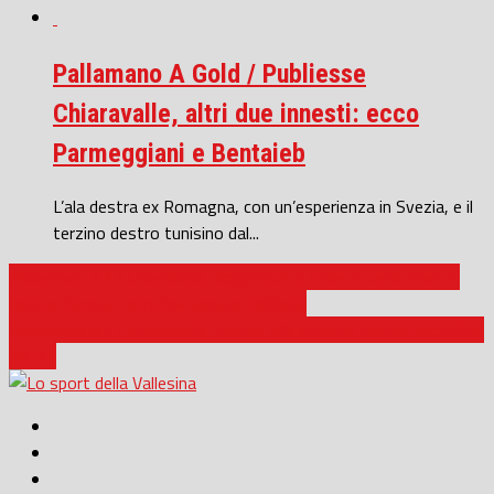
Pallamano A Gold / Publiesse
Chiaravalle, altri due innesti: ecco
Parmeggiani e Bentaieb
L’ala destra ex Romagna, con un’esperienza in Svezia, e il
terzino destro tunisino dal...
Pallamano A2 / Chiaravalle, doppietta di sfide in casa: maschi
contro Parma, femmine contro Halikada
Pallamano A2 / Chiaravalle, ritorno alla vittoria: Parma sconfitta
26-22