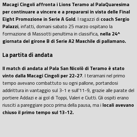
Macagi Cingoli affronta i Lions Teramo al PalaQuaresima
per continuare a vincere e a prepararsi in vista delle Final
Eight Promozione in Serie A Gold
. I ragazzi di
coach Sergio
Palazzi
, infatti, domani sabato 25 marzo ospitano la
formazione di Massotti penultima in classifica,
nella 24^
giornata del girone B di Serie A2 Maschile di pallamano.
La partita di andata
Il match di andata al Pala San Nicolò di Teramo è stato
vinto dalla Macagi Cingoli per 22-27
. I teramani nel primo
tempo avevano combattuto su ogni pallone, portandosi
addirittura in vantaggio sul 3-1 e sull’11-9, grazie alle parate del
portiere Addazi e ai gol di Toppi, Valeri e Ciutti. Gli ospiti erano
riusciti a pareggiare poco prima della pausa, ma i
locali avevano
chiuso il primo tempo sul 13-12.