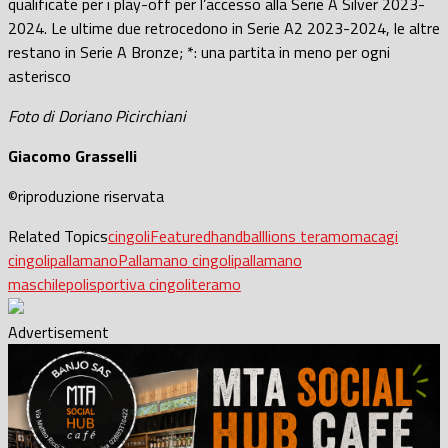
qualificate per i play-off per l’accesso alla Serie A Silver 2023-
2024. Le ultime due retrocedono in Serie A2 2023-2024, le altre
restano in Serie A Bronze; *: una partita in meno per ogni
asterisco
Foto di Doriano Picirchiani
Giacomo Grasselli
©riproduzione riservata
Related Topics
cingoli
Featured
handball
lions teramo
macagi
cingoli
pallamano
Pallamano cingoli
pallamano
maschile
polisportiva cingoli
teramo
Advertisement