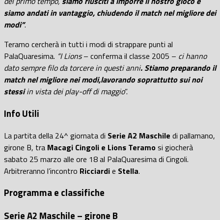
del primo tempo,
siamo riusciti a imporre il nostro gioco e
siamo andati in vantaggio, chiudendo il match nel migliore dei
modi”
.
Teramo cercherà in tutti i modi di strappare punti al
PalaQuaresima.
“I Lions
– conferma il classe 2005 –
ci hanno
dato sempre filo da torcere in questi anni
. Stiamo preparando il
match nel migliore nei modi,
lavorando soprattutto sui noi
stessi
in vista dei play-off di maggio
”.
Info Utili
La partita della 24^ giornata di
Serie A2 Maschile
di pallamano,
girone B, tra
Macagi Cingoli e Lions Teramo
si giocherà
sabato 25 marzo alle ore 18 al PalaQuaresima di Cingoli.
Arbitreranno l’incontro
Ricciardi
e
Stella
.
Programma e classifiche
Serie A2 Maschile – girone B