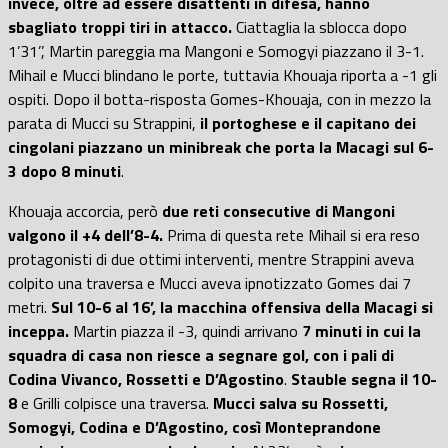
invece, oltre ad essere disattenti in difesa, hanno
sbagliato troppi tiri in attacco.
Ciattaglia la sblocca dopo
1’31’’, Martin pareggia ma Mangoni e Somogyi piazzano il 3-1.
Mihail e Mucci blindano le porte, tuttavia Khouaja riporta a -1 gli
ospiti. Dopo il botta-risposta Gomes-Khouaja, con in mezzo la
parata di Mucci su Strappini,
il portoghese e il capitano dei
cingolani piazzano un minibreak che porta la Macagi sul 6-
3 dopo 8 minuti
.
Khouaja accorcia, però
due reti consecutive di Mangoni
valgono il +4 dell’8-4.
Prima di questa rete Mihail si era reso
protagonisti di due ottimi interventi, mentre Strappini aveva
colpito una traversa e Mucci aveva ipnotizzato Gomes dai 7
metri.
Sul 10-6 al 16’, la macchina offensiva della Macagi si
inceppa.
Martin piazza il -3, quindi arrivano
7 minuti in cui la
squadra di casa non riesce a segnare gol, con i pali di
Codina Vivanco, Rossetti e D’Agostino
.
Stauble segna il 10-
8
e Grilli colpisce una traversa.
Mucci salva su Rossetti,
Somogyi, Codina e D’Agostino, così Monteprandone