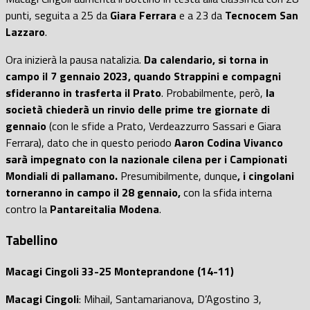
punti, seguita a 25 da
Giara Ferrara
e a 23 da
Tecnocem San
Lazzaro
.
Ora inizierà la pausa natalizia.
Da calendario, si torna in
campo il 7 gennaio 2023, quando Strappini e compagni
sfideranno in trasferta il Prato
. Probabilmente, però,
la
società chiederà un rinvio delle prime tre giornate di
gennaio
(con le sfide a Prato, Verdeazzurro Sassari e Giara
Ferrara), dato che in questo periodo
Aaron Codina Vivanco
sarà impegnato con la nazionale cilena per i Campionati
Mondiali di pallamano.
Presumibilmente, dunque
, i cingolani
torneranno in campo il 28 gennaio,
con la sfida interna
contro la
Pantareitalia Modena
.
Tabellino
Macagi Cingoli 33-25 Monteprandone (14-11)
Macagi Cingoli
: Mihail, Santamarianova, D’Agostino 3,