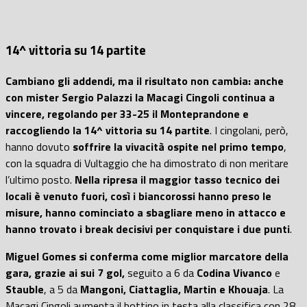
14^ vittoria su 14 partite
Cambiano gli addendi, ma il risultato non cambia: anche
con mister Sergio Palazzi la Macagi Cingoli continua a
vincere, regolando per 33-25 il Monteprandone e
raccogliendo la 14^ vittoria su 14 partite
. I cingolani, però,
hanno dovuto
soffrire la vivacità ospite nel primo tempo
,
con la squadra di Vultaggio che ha dimostrato di non meritare
l’ultimo posto.
Nella ripresa il maggior tasso tecnico dei
locali è venuto fuori, così i biancorossi hanno preso le
misure, hanno cominciato a sbagliare meno in attacco e
hanno trovato i break decisivi per conquistare i due punti
.
Miguel Gomes si conferma come miglior marcatore della
gara, grazie ai sui 7 gol,
seguito a 6 da
Codina Vivanco
e
Stauble
, a 5 da
Mangoni, Ciattaglia, Martin e Khouaja
. La
Macagi Cingoli aumenta il bottino in testa alla classifica con 28