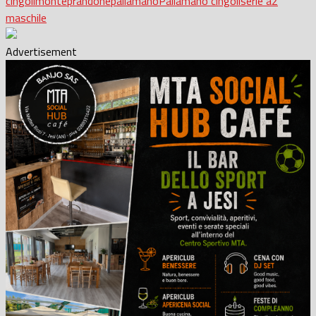
cingoli
monteprandone
pallamano
Pallamano cingoli
serie a2
maschile
Advertisement