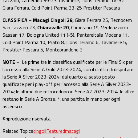
Lazzaro, Camerano 39-23 Tavarnelle, Lions Teramo 16-32
Giara Ferrara, Cold Point Parma 33-25 Prestiter Pescara
CLASSIFICA – Macagi Cingoli 28,
Giara Ferrara 25, Tecnocem
San Lazzaro 23,
Chiaravalle 20,
Camerano 19, Verdeazzurro
Sassari 17, Bologna United 11 (-5), Pantareitalia Modena 11,
Cold Point Parma 10, Prato 8, Lions Teramo 6, Tavarnelle 5,
Prestiter Pescara 5, Monteprandone 3
NOTE
– Le prime tre in classifica qualificate per le Final Six per
l’accesso alla Serie A Gold 2023-2024, con il diritto di disputare
la Serie A Silver 2023-2024; dal quarto al sesto posto
qualificate per i play-off per l’accesso alla Serie A Silver 2023-
2024; le ultime due retrocedono in Serie A2 2023-2024, le altre
restano in Serie A Bronze; *: una partita in meno per ogni
asterisco
©riproduzione riservata
Related Topics
cingoli
Featured
macagi