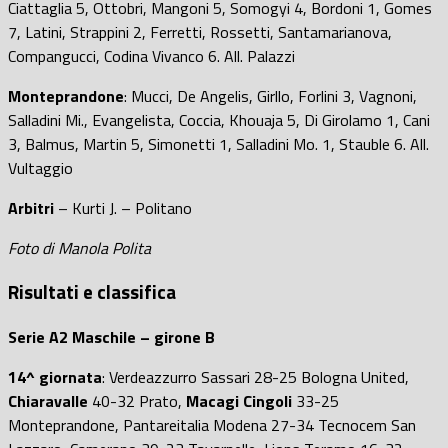
Ciattaglia 5, Ottobri, Mangoni 5, Somogyi 4, Bordoni 1, Gomes
7, Latini, Strappini 2, Ferretti, Rossetti, Santamarianova,
Compangucci, Codina Vivanco 6. All. Palazzi
Monteprandone
: Mucci, De Angelis, Girllo, Forlini 3, Vagnoni,
Salladini Mi., Evangelista, Coccia, Khouaja 5, Di Girolamo 1, Cani
3, Balmus, Martin 5, Simonetti 1, Salladini Mo. 1, Stauble 6. All.
Vultaggio
Arbitri
– Kurti J. – Politano
Foto di Manola Polita
Risultati e classifica
Serie A2 Maschile – girone B
14^ giornata
: Verdeazzurro Sassari 28-25 Bologna United,
Chiaravalle
40-32 Prato,
Macagi Cingoli
33-25
Monteprandone, Pantareitalia Modena 27-34 Tecnocem San