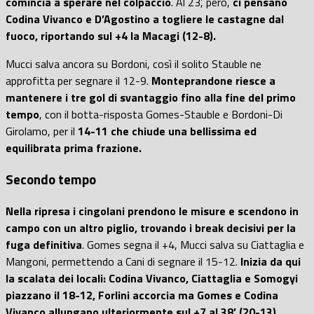
comincia a sperare nel colpaccio
. Al 23’, però,
ci pensano
Codina Vivanco e D’Agostino a togliere le castagne dal
fuoco, riportando sul +4 la Macagi (12-8).
Mucci salva ancora su Bordoni, così il solito Stauble ne
approfitta per segnare il 12-9.
Monteprandone riesce a
mantenere i tre gol di svantaggio fino alla fine del primo
tempo
, con il botta-risposta Gomes-Stauble e Bordoni-Di
Girolamo, per il
14-11 che chiude una bellissima ed
equilibrata prima frazione.
Secondo tempo
Nella ripresa i cingolani prendono le misure e scendono in
campo con un altro piglio, trovando i break decisivi per la
fuga definitiva
. Gomes segna il +4, Mucci salva su Ciattaglia e
Mangoni, permettendo a Cani di segnare il 15-12.
Inizia da qui
la scalata dei locali: Codina Vivanco, Ciattaglia e Somogyi
piazzano il 18-12, Forlini accorcia ma Gomes e Codina
Vivanco allungano ulteriormente sul +7 al 38’ (20-13)
.