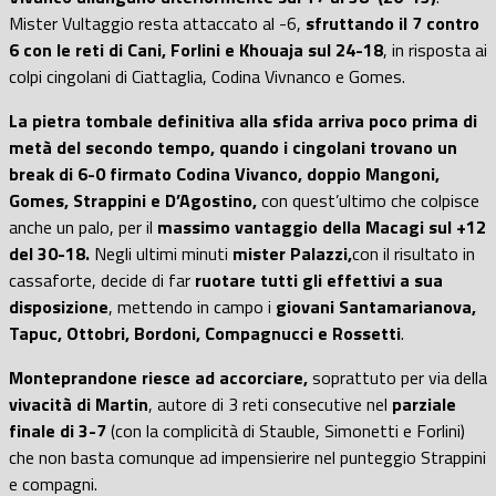
Mister Vultaggio resta attaccato al -6,
sfruttando il 7 contro
6 con le reti di Cani, Forlini e Khouaja sul 24-18
, in risposta ai
colpi cingolani di Ciattaglia, Codina Vivnanco e Gomes.
La pietra tombale definitiva alla sfida arriva poco prima di
metà del secondo tempo, quando i cingolani trovano un
break di 6-0 firmato Codina Vivanco, doppio Mangoni,
Gomes, Strappini e D’Agostino,
con quest’ultimo che colpisce
anche un palo, per il
massimo vantaggio della Macagi sul +12
del 30-18.
Negli ultimi minuti
mister Palazzi,
con il risultato in
cassaforte, decide di far
ruotare tutti gli effettivi a sua
disposizione
, mettendo in campo i
giovani Santamarianova,
Tapuc, Ottobri, Bordoni, Compagnucci e Rossetti
.
Monteprandone riesce ad accorciare,
soprattuto per via della
vivacità di Martin
, autore di 3 reti consecutive nel
parziale
finale di 3-7
(con la complicità di Stauble, Simonetti e Forlini)
che non basta comunque ad impensierire nel punteggio Strappini
e compagni.