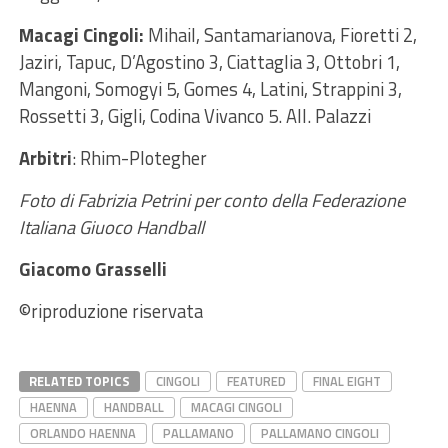
Macagi Cingoli:
Mihail, Santamarianova, Fioretti 2,
Jaziri, Tapuc, D’Agostino 3, Ciattaglia 3, Ottobri 1,
Mangoni, Somogyi 5, Gomes 4, Latini, Strappini 3,
Rossetti 3, Gigli, Codina Vivanco 5. All. Palazzi
Arbitri
: Rhim-Plotegher
Foto di Fabrizia Petrini per conto della Federazione
Italiana Giuoco Handball
Giacomo Grasselli
©riproduzione riservata
RELATED TOPICS
CINGOLI
FEATURED
FINAL EIGHT
HAENNA
HANDBALL
MACAGI CINGOLI
ORLANDO HAENNA
PALLAMANO
PALLAMANO CINGOLI