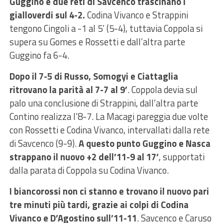
Guggino e due reti di Savcenco trascinano i
gialloverdi sul 4-2.
Codina Vivanco e Strappini
tengono Cingoli a -1 al 5’ (5-4), tuttavia Coppola si
supera su Gomes e Rossetti e dall’altra parte
Guggino fa 6-4.
Dopo il 7-5 di Russo, Somogyi e Ciattaglia
ritrovano la parità al 7-7 al 9’
. Coppola devia sul
palo una conclusione di Strappini, dall’altra parte
Contino realizza l’8-7. La Macagi pareggia due volte
con Rossetti e Codina Vivanco, intervallati dalla rete
di Savcenco (9-9).
A questo punto Guggino e Nasca
strappano il nuovo +2 dell’11-9 al 17’
, supportati
dalla parata di Coppola su Codina Vivanco.
I biancorossi non ci stanno e trovano il nuovo pari
tre minuti più tardi, grazie ai colpi di Codina
Vivanco e D’Agostino sull’11-11
. Savcenco e Caruso