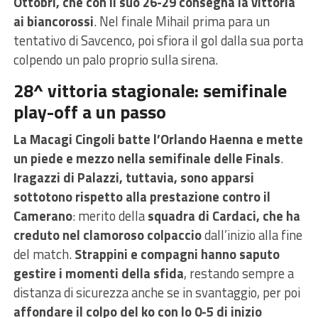
Ottobri, che con il suo 26-29 consegna la vittoria
ai biancorossi
. Nel finale Mihail prima para un
tentativo di Savcenco, poi sfiora il gol dalla sua porta
colpendo un palo proprio sulla sirena.
28^ vittoria stagionale: semifinale
play-off a un passo
La Macagi Cingoli batte l’Orlando Haenna e mette
un piede e mezzo nella semifinale delle Finals
.
I
ragazzi di Palazzi, tuttavia, sono apparsi
sottotono rispetto alla prestazione contro il
Camerano
: merito della
squadra di Cardaci, che ha
creduto nel clamoroso colpaccio
dall’inizio alla fine
del match.
Strappini e compagni hanno saputo
gestire i momenti della sfida
, restando sempre a
distanza di sicurezza anche se in svantaggio, per poi
affondare il colpo del ko con lo 0-5 di inizio