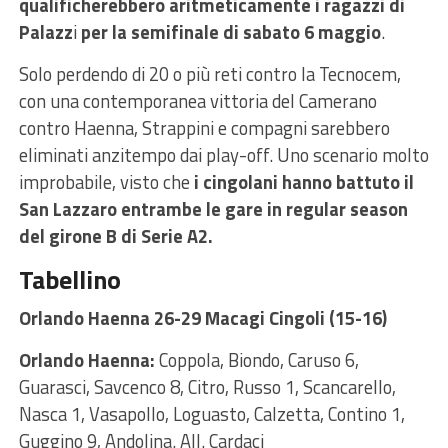
qualificherebbero aritmeticamente i ragazzi di
Palazz
i
per la semifinale di sabato 6 maggio
.
Solo perdendo di 20 o più reti contro la Tecnocem,
con una contemporanea vittoria del Camerano
contro Haenna, Strappini e compagni sarebbero
eliminati anzitempo dai play-off. Uno scenario molto
improbabile, visto che
i cingolani hanno battuto il
San Lazzaro entrambe le gare in regular season
del girone B di Serie A2.
Tabellino
Orlando Haenna 26-29 Macagi Cingoli (15-16)
Orlando Haenna:
Coppola, Biondo, Caruso 6,
Guarasci, Savcenco 8, Citro, Russo 1, Scancarello,
Nasca 1, Vasapollo, Loguasto, Calzetta, Contino 1,
Guggino 9, Andolina. All. Cardaci