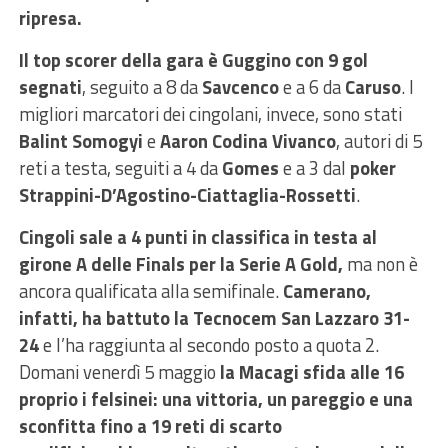
ripresa.
Il top scorer della gara è Guggino con 9 gol
segnati
, seguito a 8 da
Savcenco
e a 6 da
Caruso
. I
migliori marcatori dei cingolani, invece, sono stati
Balint Somogyi
e
Aaron Codina Vivanco
, autori di 5
reti a testa, seguiti a 4 da
Gomes
e a 3 dal
poker
Strappini-D’Agostino-Ciattaglia-Rossetti
.
Cingoli sale a 4 punti in classifica in testa al
girone A delle Finals per la Serie A Gold,
ma non è
ancora qualificata alla semifinale.
Camerano,
infatti, ha battuto la Tecnocem San Lazzaro 31-
24
e l’ha raggiunta al secondo posto a quota 2.
Domani venerdì 5 maggio
la Macagi sfida alle 16
proprio i felsinei: una vittoria, un pareggio e una
sconfitta fino a 19 reti di scarto