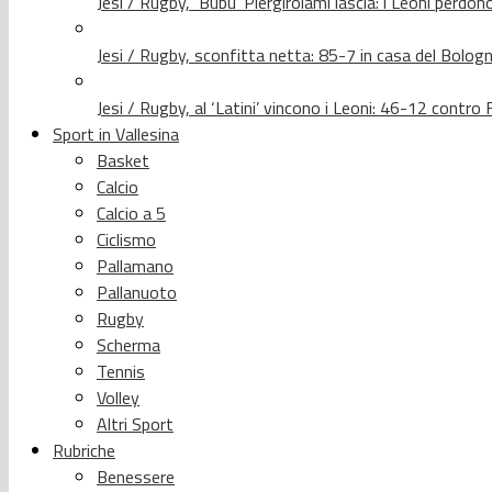
Jesi / Rugby, ‘Bubu’ Piergirolami lascia: i Leoni per
Jesi / Rugby, sconfitta netta: 85-7 in casa del Bolog
Jesi / Rugby, al ‘Latini’ vincono i Leoni: 46-12 contr
Sport in Vallesina
Basket
Calcio
Calcio a 5
Ciclismo
Pallamano
Pallanuoto
Rugby
Scherma
Tennis
Volley
Altri Sport
Rubriche
Benessere