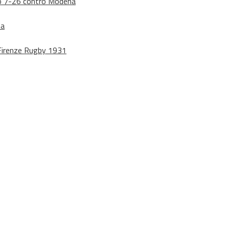
dono 7-26 contro Modena
na
o Firenze Rugby 1931