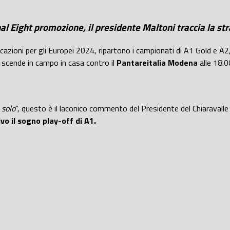
Final Eight promozione, il presidente Maltoni traccia la st
zioni per gli Europei 2024, ripartono i campionati di A1 Gold e A
 scende in campo in casa contro il
Pantareitalia Modena
alle 18.0
 solo
“, questo è il laconico commento del Presidente del Chiaravall
o il sogno play-off di A1.