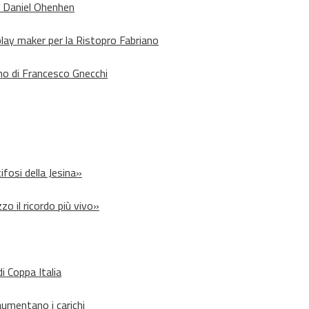
o Daniel Ohenhen
lay maker per la Ristopro Fabriano
rno di Francesco Gnecchi
ifosi della Jesina»
zo il ricordo più vivo»
i Coppa Italia
aumentano i carichi