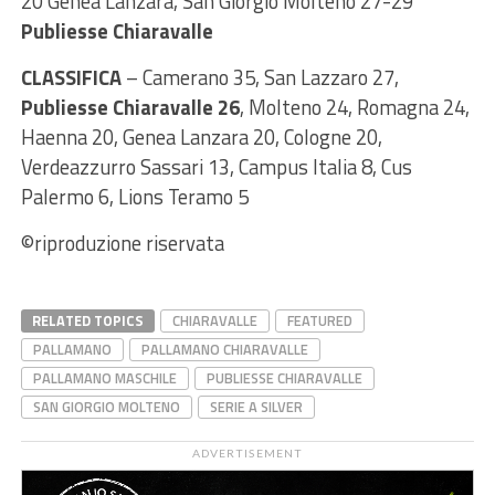
20 Genea Lanzara, San Giorgio Molteno 27-29
Publiesse Chiaravalle
CLASSIFICA
– Camerano 35, San Lazzaro 27,
Publiesse Chiaravalle 26
, Molteno 24, Romagna 24,
Haenna 20, Genea Lanzara 20, Cologne 20,
Verdeazzurro Sassari 13, Campus Italia 8, Cus
Palermo 6, Lions Teramo 5
©riproduzione riservata
RELATED TOPICS
CHIARAVALLE
FEATURED
PALLAMANO
PALLAMANO CHIARAVALLE
PALLAMANO MASCHILE
PUBLIESSE CHIARAVALLE
SAN GIORGIO MOLTENO
SERIE A SILVER
ADVERTISEMENT