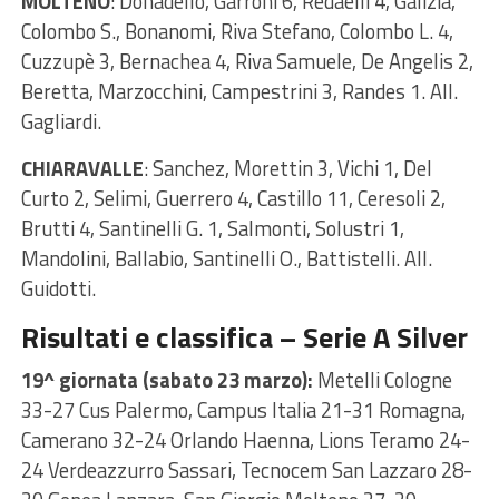
MOLTENO
: Donadello, Garroni 6, Redaelli 4, Galizia,
Colombo S., Bonanomi, Riva Stefano, Colombo L. 4,
Cuzzupè 3, Bernachea 4, Riva Samuele, De Angelis 2,
Beretta, Marzocchini, Campestrini 3, Randes 1. All.
Gagliardi.
CHIARAVALLE
: Sanchez, Morettin 3, Vichi 1, Del
Curto 2, Selimi, Guerrero 4, Castillo 11, Ceresoli 2,
Brutti 4, Santinelli G. 1, Salmonti, Solustri 1,
Mandolini, Ballabio, Santinelli O., Battistelli. All.
Guidotti.
Risultati e classifica – Serie A Silver
19^ giornata (sabato 23 marzo):
Metelli Cologne
33-27 Cus Palermo, Campus Italia 21-31 Romagna,
Camerano 32-24 Orlando Haenna, Lions Teramo 24-
24 Verdeazzurro Sassari, Tecnocem San Lazzaro 28-