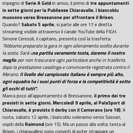
impegno di
Serie A Gold
in arrivo, il primo di
tre appuntamenti
in sette giorni per la Publiesse Chiaravalle. I biancoblu
muovono verso Bressanone per affrontare il Brixen
.
Quando?
Sabato 5 aprile
, si parte alle ore 17 e diretta
streaming visibile attraverso il canale YouTube della FIGH.
Simone Ceresoli, il capitano, presenta così la trasferta:
“Abbiamo preparato la gara in ogni allenamento svolto durante
la sosta. Sarà u
na partita veramente tosta, daremo il nostro
meglio
per non trascurare ogni particolare anche in trasferta
dopo la prestazione casalinga e convincente registrata contro il
Merano.
Il livello del campionato italiano è sempre più alto,
ogni squadra ha i suoi punti di forza e la competitività è sotto
gli occhi di tutti”.
Manca poco all’appuntamento di Bressanone,
il primo dei tre
previsti in sette giorni. Mercoledì 9 aprile, al PalaSport di
Chiaravalle, è previsto il derby con il Camerano (ore 18)
. A
ruota, sabato 12 aprile, i biancoblu voleranno verso Sassari,
ospiti della
Raimond
(ore 15). Ma un passo alla volta: testa al
Brixen, i chiaravallesi sono convinti di poter strappare un