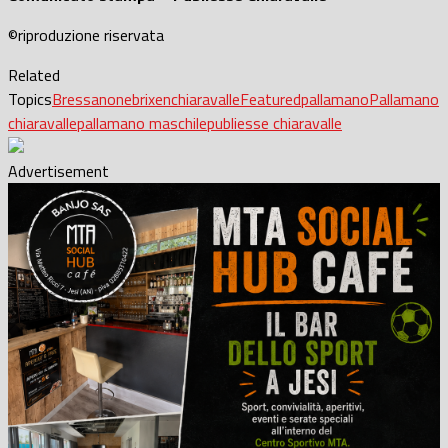
©riproduzione riservata
Related
Topics
Bressanone
brixen
chiaravalle
Featured
pallamano
Pallamano
chiaravalle
pallamano maschile
publiesse chiaravalle
Advertisement