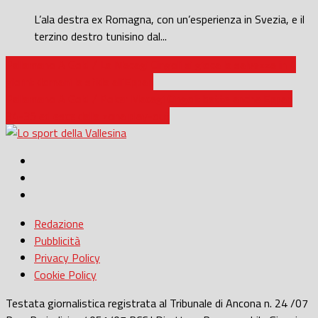
L’ala destra ex Romagna, con un’esperienza in Svezia, e il
terzino destro tunisino dal...
Pallamano A Gold / La Macagi Cingoli si gioca la salvezza in 4
giorni: domani la sfida all’Eppan
Pallamano A Gold / Poker Macagi Cingoli: batte anche Eppan
34-35 ed esce dalla zona play-out
Redazione
Pubblicità
Privacy Policy
Cookie Policy
Testata giornalistica registrata al Tribunale di Ancona n. 24 /07