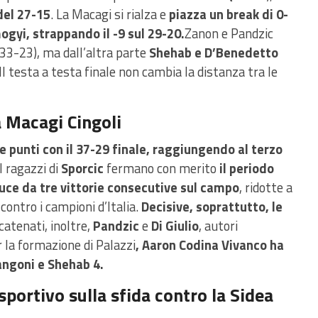
del 27-15
. La Macagi si rialza e
piazza un break di 0-
gyi, strappando il -9 sul 29-20.
Zanon e Pandzic
 (33-23), ma dall’altra parte
Shehab e D’Benedetto
 Il testa a testa finale non cambia la distanza tra le
 Macagi Cingoli
e punti con il 37-29 finale, raggiungendo al terzo
I ragazzi di
Sporcic
fermano con merito
il periodo
duce da tre vittorie consecutive sul campo
, ridotte a
 contro i campioni d’Italia.
Decisive, soprattutto, le
Scatenati, inoltre,
Pandzic
e
Di Giulio
, autori
r la formazione di Palazzi
, Aaron Codina Vivanco ha
angoni e Shehab 4.
sportivo sulla sfida contro la Sidea