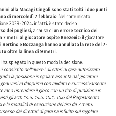
nini alla Macagi Cingoli sono stati tolti i due punti
sano di mercoledì 7 febbraio
. Nel comunicato
gione 2023-2024, infatti, è stato deciso
so dei pugliesi
, a causa di
un errore tecnico dei
un 7 metri al giocatore ospite Knezevic
: il giocatore
tri Bertino e Bozzanga hanno annullato la rete del 7-
to oltre la linea di 9 metri
.
ti ha spiegato in questo modo la decisione:
 consistito nell’avere i direttori di gara autorizzato
grado la posizione irregolare assunta dal giocatore
il goal veniva dapprima convalidato e successivamente
acevano riprendere il gioco con un tiro di punizione in
isti gli artt. 14.4, 14.5, 15.1, 15.6 del Regolamento
i e le modalità di esecuzione del tiro da 7 metri;
esso dai direttori di gara ha influito sul regolare