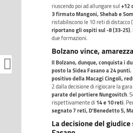
riuscendo poi ad allungare sul
+12 
3 firmato Mangoni, Shehab e Somo
ristabiliscono le 10 reti di distacco
riportano gli ospiti sul -8 (33-25)
.
due formazioni.
Bolzano vince, amarezza
Il Bolzano, dunque, conquista i du
posto la Sidea Fasano a 24 punti.
positivo della Macagi Cingoli, re
2 dalla decisione di rigiocare la gara
parate del portiere Nungovitch
. 
rispettivamente di
14 e 10 reti
. Pe
segnato 7 reti, D’Benedetto 5, M
La decisione del giudice 
Fasano