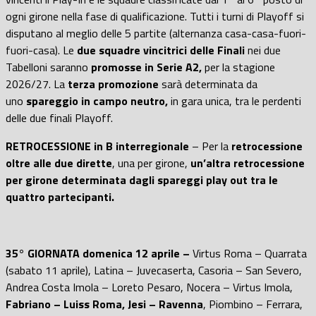
ogni girone nella fase di qualificazione. Tutti i turni di Playoff si
disputano al meglio delle 5 partite (alternanza casa-casa-fuori-
fuori-casa). Le
due squadre vincitrici delle Finali
nei due
Tabelloni saranno
promosse in Serie A2,
per la stagione
2026/27. La
terza promozione
sarà determinata da
uno
spareggio in campo neutro,
in gara unica, tra le perdenti
delle due finali Playoff.
RETROCESSIONE in B interregionale
– Per la
retrocessione
oltre alle due dirette
, una per girone,
un’altra retrocessione
per girone determinata dagli spareggi play out tra le
quattro partecipanti.
35° GIORNATA domenica 12 aprile –
Virtus Roma – Quarrata
(sabato 11 aprile), Latina – Juvecaserta, Casoria – San Severo,
Andrea Costa Imola – Loreto Pesaro, Nocera – Virtus Imola,
Fabriano – Luiss Roma, Jesi – Ravenna
, Piombino – Ferrara,