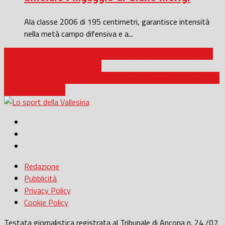
Ala classe 2006 di 195 centimetri, garantisce intensità
nella metà campo difensiva e a...
Basket Serie B Interregionale / Senigallia espugna il campo del
Bisceglie ed è quarta (86-84)
Basket B nazionale / La Ristopro trova un regalo nell’uovo: blitz
a Piombino 77-82
Redazione
Pubblicità
Privacy Policy
Cookie Policy
Testata giornalistica registrata al Tribunale di Ancona n. 24 /07