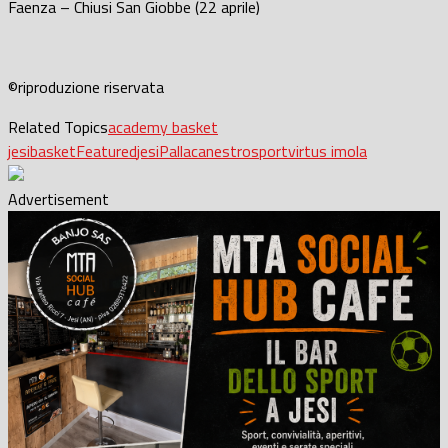
Faenza – Chiusi San Giobbe (22 aprile)
©riproduzione riservata
Related Topics
academy basket
jesi
basket
Featured
jesi
Pallacanestro
sport
virtus imola
Advertisement