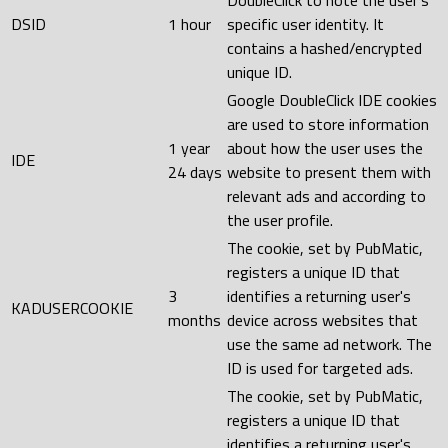
DoubleClick to note the user's
DSID
1 hour
specific user identity. It
contains a hashed/encrypted
unique ID.
Google DoubleClick IDE cookies
are used to store information
1 year
about how the user uses the
IDE
24 days
website to present them with
relevant ads and according to
the user profile.
The cookie, set by PubMatic,
registers a unique ID that
3
identifies a returning user's
KADUSERCOOKIE
months
device across websites that
use the same ad network. The
ID is used for targeted ads.
The cookie, set by PubMatic,
registers a unique ID that
identifies a returning user's