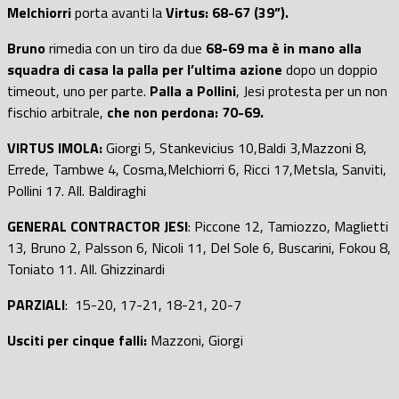
Melchiorri
porta avanti la
Virtus: 68-67 (39”).
Bruno
rimedia con un tiro da due
68-69 ma è in mano alla
squadra di casa la palla per l’ultima azione
dopo un doppio
timeout, uno per parte.
Palla a Pollini
, Jesi protesta per un non
fischio arbitrale,
che non perdona: 70-69.
VIRTUS IMOLA:
Giorgi 5, Stankevicius 10,Baldi 3,Mazzoni 8,
Errede, Tambwe 4, Cosma,Melchiorri 6, Ricci 17,Metsla, Sanviti,
Pollini 17. All. Baldiraghi
GENERAL CONTRACTOR JESI
: Piccone 12, Tamiozzo, Maglietti
13, Bruno 2, Palsson 6, Nicoli 11, Del Sole 6, Buscarini, Fokou 8,
Toniato 11. All. Ghizzinardi
PARZIALI
: 15-20, 17-21, 18-21, 20-7
Usciti per cinque falli:
Mazzoni, Giorgi