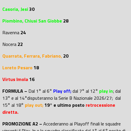
Casoria, Jesi
30
Piombino,
Chiusi San Giobbe
28
Ravenna
24
Nocera
22
Quarrata, Ferrara, Fabriano,
20
Loreto Pesaro
18
Virtus Imola
16
FORMULA –
Dal 1° al 6°
Play off;
dal 7° al 12°
play in
; d
al
13° e al 14°disputeranno la Serie B Nazionale 2026/27; dal
15° al 18°
play out;
19° e ultimo posto
retrocessione
diretta.
PROMOZIONE A2 –
Accederanno ai Playoff finali le squadre
vincenti il Play-In e le squadre classificate dal 1° al 6° posto di