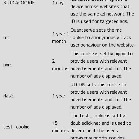
KTPCACOOKIE
1 day
device across websites that
use the same ad network. The
ID is used for targeted ads.
Quantserve sets the mc
1 year 1
mc
cookie to anonymously track
month
user behaviour on the website.
This cookie is set by pippio to
2
provide users with relevant
pxrc
months
advertisements and limit the
number of ads displayed.
RLCDN sets this cookie to
provide users with relevant
rlas3
1 year
advertisements and limit the
number of ads displayed.
The test_cookie is set by
15
doubleclick.net and is used to
test_cookie
minutes
determine if the user's
browser supports cookies.