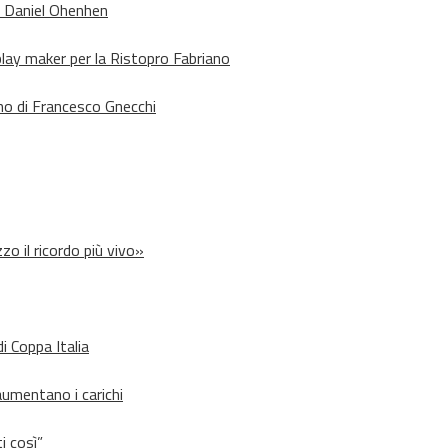
o Daniel Ohenhen
lay maker per la Ristopro Fabriano
rno di Francesco Gnecchi
zo il ricordo più vivo»
i Coppa Italia
aumentano i carichi
i così”