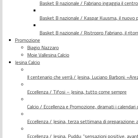
Basket B nazionale / Fabriano ingaggia il centr
Basket B nazionale / Kaspar Kuusma, il nuovo p
Basket B nazionale / Ristropro Fabriano, il rito
Promozione
Biagio Nazzaro
Moie Vallesina Calcio
Jesina Calcio
Il centenario che verrà / Jesina, Luciano Barboni: «Arez
Eccellenza / Tifosi – Jesina, tutto come sempre
Calcio / Eccellenza e Promozione, diramati i calendari d
Eccellenza / Jesina, terza settimana di preparazione: 
Eccellenza / Jesina, Puddu: “sensazioni positive, avant