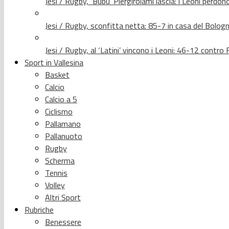
Jesi / Rugby, ‘Bubu’ Piergirolami lascia: i Leoni per
Jesi / Rugby, sconfitta netta: 85-7 in casa del Bolog
Jesi / Rugby, al ‘Latini’ vincono i Leoni: 46-12 contr
Sport in Vallesina
Basket
Calcio
Calcio a 5
Ciclismo
Pallamano
Pallanuoto
Rugby
Scherma
Tennis
Volley
Altri Sport
Rubriche
Benessere