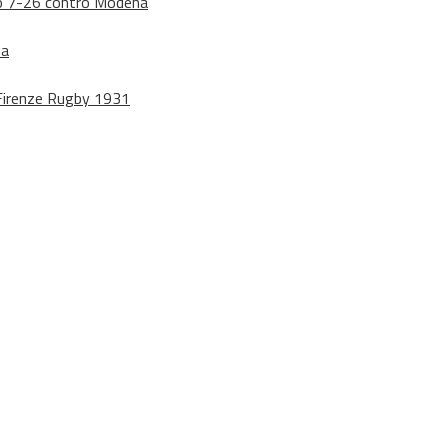
dono 7-26 contro Modena
na
o Firenze Rugby 1931