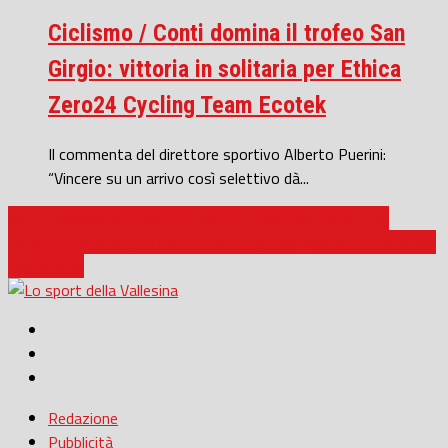
Ciclismo / Conti domina il trofeo San
Girgio: vittoria in solitaria per Ethica
Zero24 Cycling Team Ecotek
Il commenta del direttore sportivo Alberto Puerini:
“Vincere su un arrivo così selettivo dà...
Jesi / Taekwondo, Elisa Al Kalwani ai mondiali universitari
Serie C Femminile / Al via gli Open Day della Jesina Aurora al San
Sebastiano
Redazione
Pubblicità