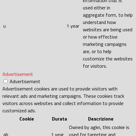
information that is
used either in
aggregate form, to help
understand how
u
1 year
websites are being used
or how effective
marketing campaigns
are, or to help
customize the websites
for visitors.
Advertisement
Advertisement
Advertisement cookies are used to provide visitors with
relevant ads and marketing campaigns. These cookies track
visitors across websites and collect information to provide
customized ads.
Cookie
Durata
Descrizione
Owned by agkn, this cookie is
ab
1 year
used for targeting and