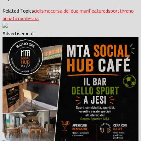
Related Topics
ciclismo
corsa dei due mari
Featured
sport
tirreno
adriatico
vallesina
Advertisement