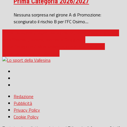
Prima Categoria 2026/2027
Nessuna sorpresa nel girone A di Promozione:
scongiurato il rischio B per l’FC Osimo....
Prima Categoria / Vigor Castelfidardo, poker d’assi in entrata:
ecco Sbarbati, Mosca, Morresi e Giuggioloni
Prima Categoria / Moie Vallesina, ora è ufficiale: arriva
l’attaccante Lorenzo Maccioni
Redazione
Pubblicità
Privacy Policy
Cookie Policy