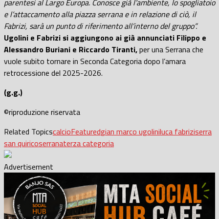
parentesi al Largo Europa. Conosce già l’ambiente, lo spogliatoio
e l’attaccamento alla piazza serrana e in relazione di ciò, il
Fabrizi, sarà un punto di riferimento all’interno del gruppo”.
Ugolini e Fabrizi si aggiungono ai già annunciati Filippo e
Alessandro Buriani e Riccardo Tiranti,
per una Serrana che
vuole subito tornare in Seconda Categoria dopo l’amara
retrocessione del 2025-2026.
(g.g.)
©riproduzione riservata
Related Topics
calcio
Featured
gian marco ugolini
luca fabrizi
serra
san quirico
serrana
terza categoria
Advertisement