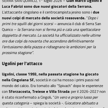
SERRA SAN QUIRICO, 1° luglio 2026 –
Gian Marco Ugolini e
Luca Fabrizi sono due nuovi giocatori della Serrana.
L’attaccante cingolano e il centrocampista jesino sono i
due
nuovi colpi di mercato della società rossoverde.
“
Dopo i
primi tre squilli dei giorni scorsi –
annuncia il club di Serra San
Quirico –
la Serrana non si ferma più e cala una spettacolare
doppietta di mercato. La società ha ufficializzato nelle ultime
ore due colpi da novanta che accendono definitivamente
l’entusiasmo della piazza e ridisegnano le ambizioni per la
prossima stagione”
.
Ugolini per l’attacco
Ugolini, classe 1993, nella passata stagione ha giocato
nella Cingolana SF,
società in cui ha mosso i primi passi nel
mondo del calcio. Era tornato allo “Spivach” dopo le esperienze
con
Sforzacosta, Treiese e Villa Strada
: per il 2026-2027 non
è stato riconfermato a Cingoli
.
“
Un vero e proprio lusso per
questa categoria
– spiega la società -. G
iocatore abituato a