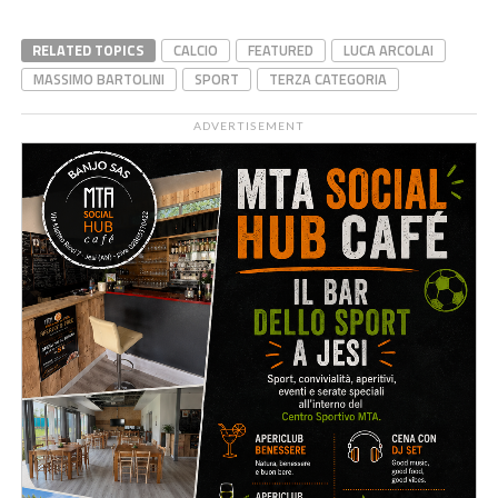
RELATED TOPICS
CALCIO
FEATURED
LUCA ARCOLAI
MASSIMO BARTOLINI
SPORT
TERZA CATEGORIA
ADVERTISEMENT