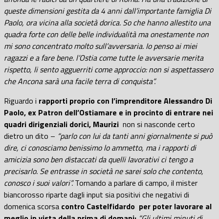
queste dimensioni gestita da 4 anni dall’importante famiglia Di
Paolo, ora vicina alla società dorica. So che hanno allestito una
quadra forte con delle belle individualità ma onestamente non
mi sono concentrato molto sull’avversaria. Io penso ai miei
ragazzi e a fare bene. l’Ostia come tutte le avversarie merita
rispetto, li sento agguerriti come approccio: non si aspettassero
che Ancona sarà una facile terra di conquista”.
Riguardo i
rapporti proprio con l’imprenditore Alessandro Di
Paolo, ex Patron dell’Ostiamare e in procinto di entrare nei
quadri dirigenziali dorici, Maurizi
non si nasconde certo
dietro un dito –
“parlo con lui da tanti anni giornalmente si può
dire, ci conosciamo benissimo lo ammetto, ma i rapporti di
amicizia sono ben distaccati da quelli lavorativi ci tengo a
precisarlo. Se entrasse in società ne sarei solo che contento,
conosco i suoi valori”.
Tornando a parlare di campo, il mister
biancorosso riparte dagli input sia positivi che negativi di
domenica scorsa
contro Castelfidardo
per poter lavorare al
meglio in vista della prima di domani:
“Gli ultimi minuti di