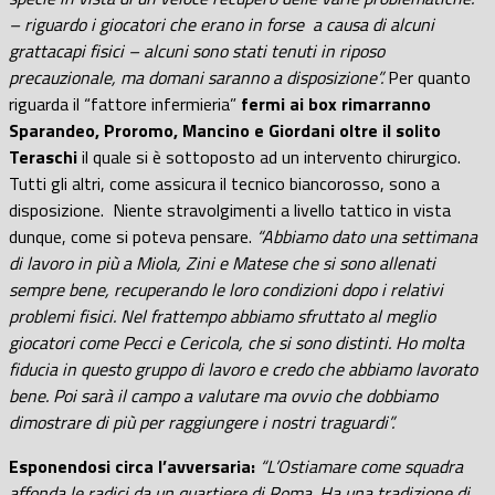
– riguardo i giocatori che erano in forse
a causa di alcuni
grattacapi fisici – alcuni sono stati tenuti in riposo
precauzionale, ma domani saranno a disposizione”.
Per quanto
riguarda il “fattore infermieria”
fermi ai box rimarranno
Sparandeo, Proromo, Mancino e Giordani oltre il solito
Teraschi
il quale si è sottoposto ad un intervento chirurgico.
Tutti gli altri, come assicura il tecnico biancorosso, sono a
disposizione.
Niente stravolgimenti a livello tattico in vista
dunque, come si poteva pensare.
“Abbiamo dato una settimana
di lavoro in più a Miola, Zini e Matese che si sono allenati
sempre bene, recuperando le loro condizioni dopo i relativi
problemi fisici. Nel frattempo abbiamo sfruttato al meglio
giocatori come Pecci e Cericola, che si sono distinti. Ho molta
fiducia in questo gruppo di lavoro e credo che abbiamo lavorato
bene. Poi sarà il campo a valutare ma ovvio che dobbiamo
dimostrare di più per raggiungere i nostri traguardi”.
Esponendosi circa l’avversaria:
“L’Ostiamare come squadra
affonda le radici da un quartiere di Roma. Ha una tradizione di