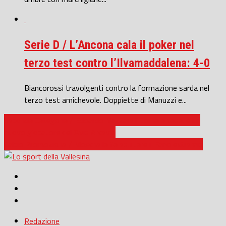
Serie D / L’Ancona cala il poker nel
terzo test contro l’Ilvamaddalena: 4-0
Biancorossi travolgenti contro la formazione sarda nel
terzo test amichevole. Doppiette di Manuzzi e...
Seconda Categoria / Edoardo Nazzarelli torna a casa: è un
nuovo giocatore dell’Avis Arcevia
Calcio Promozione / Moschella fa esultare il Fano extremis
Redazione