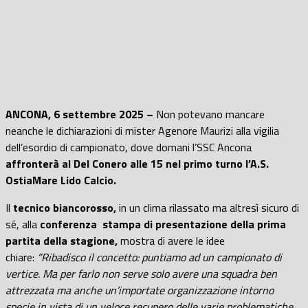
ANCONA, 6 settembre 2025 –
Non potevano mancare
neanche le dichiarazioni di mister Agenore Maurizi alla vigilia
dell’esordio di campionato, dove domani l’SSC Ancona
affronterà al Del Conero alle 15 nel primo turno l’A.S.
OstiaMare Lido Calcio.
Il
tecnico biancorosso,
in un clima rilassato ma altresì sicuro di
sé, alla
conferenza stampa di presentazione della prima
partita della stagione,
mostra di avere le idee
chiare:
“Ribadisco il concetto: puntiamo ad un campionato di
vertice. Ma per farlo non serve solo avere una squadra ben
attrezzata ma anche un’importate organizzazione intorno
specie in vista di un veloce recupero delle varie problematiche.