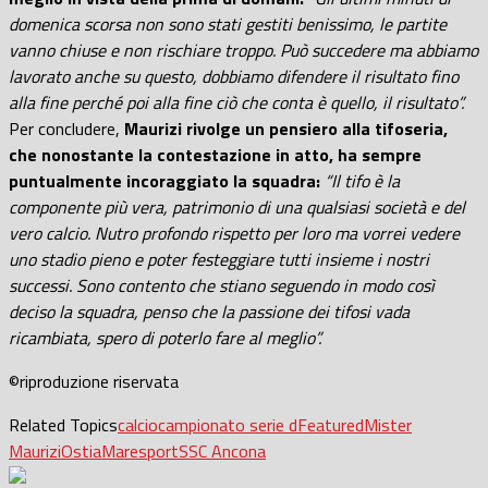
domenica scorsa non sono stati gestiti benissimo, le partite
vanno chiuse e non rischiare troppo. Può succedere ma abbiamo
lavorato anche su questo, dobbiamo difendere il risultato fino
alla fine perché poi alla fine ciò che conta è quello, il risultato”.
Per concludere,
Maurizi rivolge un pensiero alla tifoseria,
che nonostante la contestazione in atto, ha sempre
puntualmente incoraggiato la squadra:
“Il tifo è la
componente più vera, patrimonio di una qualsiasi società e del
vero calcio. Nutro profondo rispetto per loro ma vorrei vedere
uno stadio pieno e poter festeggiare tutti insieme i nostri
successi. Sono contento che stiano seguendo in modo così
deciso la squadra, penso che la passione dei tifosi vada
ricambiata, spero di poterlo fare al meglio”.
©riproduzione riservata
Related Topics
calcio
campionato serie d
Featured
Mister
Maurizi
OstiaMare
sport
SSC Ancona