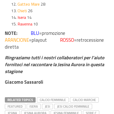
Gatteo Mare
28
Chieti
26
Isera
14
Ravenna
10
NOTE:
BLU
=promozione
ARANCIONE
=playout
ROSSO
=retrocessione
diretta
Ringraziamo tutti i nostri collaboratori per l’aiuto
fornitoci nel raccontare la Jesina Aurora in questa
stagione
Giacomo Sassaroli
RELATED TOPICS
CALCIO FEMMINILE
CALCIO MARCHE
FEATURED
ISERA
JESI
JESI CALCIO FEMMINILE
JESINA
JESINA AURORA
JESINA FEMMINILE
SERIE C