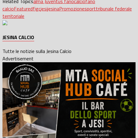
Related Topics
alma Juventus fano
calcio
fano
calcio
Featured
figc
jesi
jesina
Promozione
sport
tribunale federale
territoriale
JESINA CALCIO
Tutte le notizie sulla Jesina Calcio
Advertisement