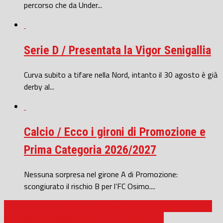
percorso che da Under...
Serie D / Presentata la Vigor Senigallia
Curva subito a tifare nella Nord, intanto il 30 agosto è già
derby al...
Calcio / Ecco i gironi di Promozione e
Prima Categoria 2026/2027
Nessuna sorpresa nel girone A di Promozione:
scongiurato il rischio B per l’FC Osimo....
Promozione / Biagio Nazzaro Chiaravalle, le parole del portiere
Bottaluscio: “Vogliamo avere la nostra identità”