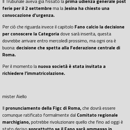
Il Trubunale aveva già fissato la
prima udienza generale post
ferie per il 2 settembre
ma la
Jesina ha chiesto una
convocazione d’urgenza.
Per ciò che riguarda invece il capitolo
Fano calcio la decisione
per conoscere la Categoria
dove sarà inserita, questa
dovrebbe arrivare entro mercoledì prossimo, ma ogni ora è
buona:
decisione che spetta alla Federazione centrale di
Roma.
Per il momento la
nuova società è stata invitata a
richiedere l’immatricolazione.
mister Aiello
Il
pronunciamento della Figc di Roma,
che dovrà essere
comunque ratificato formalmente dal
Comitato regionale
marchigiano,
potrebbe rivoluzionare quello che fino ad oggi è
stato deciso
soprattutto se il Fano sarà ammesso in