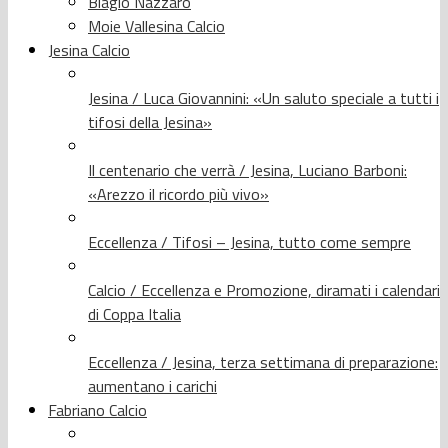
Biagio Nazzaro
Moie Vallesina Calcio
Jesina Calcio
Jesina / Luca Giovannini: «Un saluto speciale a tutti i
tifosi della Jesina»
Il centenario che verrà / Jesina, Luciano Barboni:
«Arezzo il ricordo più vivo»
Eccellenza / Tifosi – Jesina, tutto come sempre
Calcio / Eccellenza e Promozione, diramati i calendari
di Coppa Italia
Eccellenza / Jesina, terza settimana di preparazione:
aumentano i carichi
Fabriano Calcio