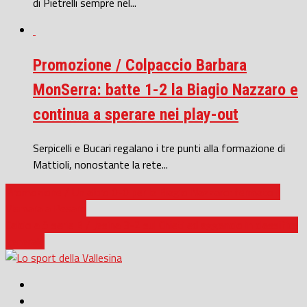
di Pietrelli sempre nel...
Promozione / Colpaccio Barbara
MonSerra: batte 1-2 la Biagio Nazzaro e
continua a sperare nei play-out
Serpicelli e Bucari regalano i tre punti alla formazione di
Mattioli, nonostante la rete...
Promozione / Un altro 0-0 per la Biagio Nazzaro: fermato il
Vismara a Pesaro
Calcio a 5 serie B / Jesina 3-2 sul Chieti ed aggancio in classifica
generale