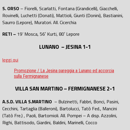
S. ORSO
– Fiorelli, Scarlatti, Fontana (Grandicelli), Giacchelli,
Rovinelli, Luchetti (Donati), Mattioli, Giunti (Donini), Bastianini,
Saurro (Lepore), Muratori. All. Cicerchia
RETI –
19’ Mosca, 56′ Kurti, 80′ Lepore
LUNANO – JESINA 1-1
leggi qui
Promozione / La Jesina pareggia a Lunano ed accorcia
sulla Fermignanese
VILLA SAN MARTINO – FERMIGNANESE 2-1
A.S.D. VILLA S.MARTINO
– Bulzinetti, Fabbri, Bonci, Pasini,
Cecchini, Tartaglia (Balleroni), Bartolucci, Tatò Fed., Mancini
(Tatò Fre.) , Paoli, Bartomioli. All. Pompei – A disp. Azzolini,
Righi, Battisodo, Giardini, Baldini, Marinelli, Cocco