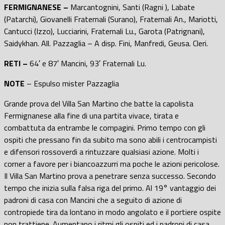
FERMIGNANESE –
Marcantognini, Santi (Ragni ), Labate
(Patarchi), Giovanelli Fraternali (Surano), Fraternali An., Mariotti,
Cantucci (Izzo), Lucciarini, Fraternali Lu., Garota (Patrignani),
Saidykhan. All. Pazzaglia – A disp. Fini, Manfredi, Geusa. Cleri.
RETI –
64′ e 87′ Mancini, 93′ Fraternali Lu.
NOTE
– Espulso mister Pazzaglia
Grande prova del Villa San Martino che batte la capolista
Fermignanese alla fine di una partita vivace, tirata e
combattuta da entrambe le compagini. Primo tempo con gli
ospiti che pressano fin da subito ma sono abili i centrocampisti
e difensori rossoverdi a rintuzzare qualsiasi azione. Molti i
corner a favore per i biancoazzurri ma poche le azioni pericolose.
Il Villa San Martino prova a penetrare senza successo. Secondo
tempo che inizia sulla falsa riga del primo. Al 19° vantaggio dei
padroni di casa con Mancini che a seguito di azione di
contropiede tira da lontano in modo angolato e il portiere ospite
non trattiene. Aumentano i ritmi gli ospiti ed i padroni di casa