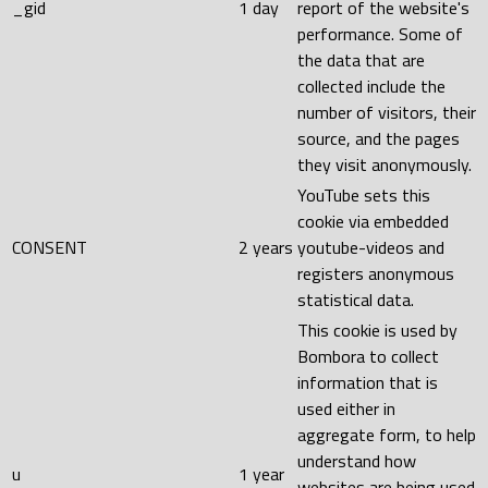
_gid
1 day
report of the website's
performance. Some of
the data that are
collected include the
number of visitors, their
source, and the pages
they visit anonymously.
YouTube sets this
cookie via embedded
CONSENT
2 years
youtube-videos and
registers anonymous
statistical data.
This cookie is used by
Bombora to collect
information that is
used either in
aggregate form, to help
understand how
u
1 year
websites are being used