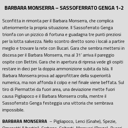
BARBARA MONSERRA – SASSOFERRATO GENGA 1-2
Sconfitta in rimonta per il Barbara Monserra, che complica
ulteriormente la propria situazione. Il Sassoferrato Genga
trionfa con un pizzico di fortuna e guadagna tre punti preziosi
per la lotta salvezza. Nello scontro diretto sono i locali a partire
meglio e trovare la rete con Bucari. Gara che sembra mettersi in
discesa per il Barbara Monserra, ma al 31’ arriva il pareggio
ospite con Bettini. Gara che in apertura di ripresa vede gli ospiti
restare in dieci per la doppia ammonizione subita da Isla. Il
Barbara Monserra prova ad approfittare della superiorità
numerica, ma non affonda il colpo e nel finale viene beffata. Sul
tiro di Piermattei da fuori area, una deviazione mette fuori
causa Pigliapoco e il Barbara Monserra crolla, mentre il
Sassoferrato Genga festeggia una vittoria che sembrava
impossibile.
BARBARA MONSERRA
– Pigliapoco, Lenci (Gnahe), Spezie,
Omenetti (Ubertini), Carbone, Coltorti, Morsucci (Brega), Bucari,