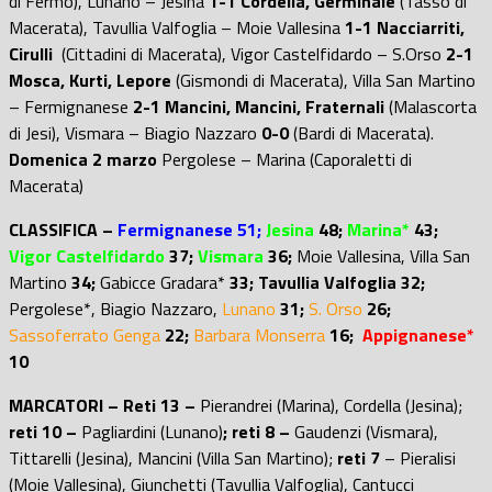
di Fermo), Lunano – Jesina
1-1 Cordella, Germinale
(Tasso di
Macerata), Tavullia Valfoglia – Moie Vallesina
1-1 Nacciarriti,
Cirulli
(Cittadini di Macerata), Vigor Castelfidardo – S.Orso
2-1
Mosca, Kurti, Lepore
(Gismondi di Macerata), Villa San Martino
– Fermignanese
2-1 Mancini, Mancini, Fraternali
(Malascorta
di Jesi), Vismara – Biagio Nazzaro
0-0
(Bardi di Macerata).
Domenica 2 marzo
Pergolese – Marina (Caporaletti di
Macerata)
CLASSIFICA –
Fermignanese 51;
Jesina
48;
Marina*
43;
Vigor Castelfidardo
37;
Vismara
36;
Moie Vallesina, Villa San
Martino
34;
Gabicce Gradara*
33; Tavullia Valfoglia 32;
Pergolese*,
Biagio Nazzaro,
Lunano
31;
S. Orso
26;
Sassoferrato Genga
22;
Barbara Monserra
16;
Appignanese*
10
MARCATORI – Reti 13 –
Pierandrei (Marina), Cordella (Jesina);
reti 10 –
Pagliardini (Lunano)
; reti 8 –
Gaudenzi (Vismara),
Tittarelli (Jesina), Mancini (Villa San Martino);
reti 7
– Pieralisi
(Moie Vallesina), Giunchetti (Tavullia Valfoglia), Cantucci