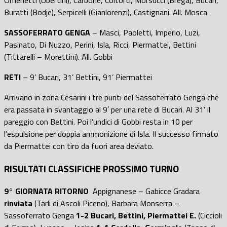
Buratti (Bodje), Serpicelli (Gianlorenzi), Castignani. All. Mosca
SASSOFERRATO GENGA
– Masci, Paoletti, Imperio, Luzi,
Pasinato, Di Nuzzo, Perini, Isla, Ricci, Piermattei, Bettini
(Tittarelli – Morettini). All. Gobbi
RETI
– 9’ Bucari, 31’ Bettini, 91’ Piermattei
Arrivano in zona Cesarini i tre punti del Sassoferrato Genga che
era passata in svantaggio al 9′ per una rete di Bucari. Al 31’ il
pareggio con Bettini. Poi l’undici di Gobbi resta in 10 per
l’espulsione per doppia ammonizione di Isla. Il successo firmato
da Piermattei con tiro da fuori area deviato.
RISULTATI CLASSIFICHE PROSSIMO TURNO
9° GIORNATA RITORNO
Appignanese – Gabicce Gradara
rinviata
(Tarli di Ascoli Piceno), Barbara Monserra –
Sassoferrato Genga
1-2
Bucari, Bettini, Piermattei E.
(Ciccioli