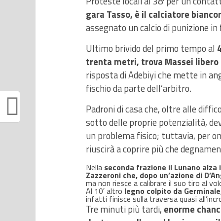
Proteste locali al 38′ per un contat
gara Tasso, è il calciatore bianco
assegnato un calcio di punizione in f
Ultimo brivido del primo tempo al
4
trenta metri, trova Massei libero 
risposta di Adebiyi che mette in ang
fischio da parte dell’arbitro.
Padroni di casa che, oltre alle diff
sotto delle proprie potenzialità, de
un problema fisico; tuttavia, per on
riuscirà a coprire più che degnament
Nella
seconda frazione il Lunano alza i
Zazzeroni che, dopo un’azione di D’Ange
ma non riesce a calibrare il suo tiro al vol
Al 10′ altro
legno colpito da Germinale
infatti finisce sulla traversa quasi all’incro
Tre minuti più tardi,
enorme chance 