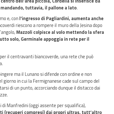
 centro dell’area piccola, Cordella si inserisce da
a mandando, tuttavia, il pallone a lato
.
itmo e, con
l’ingresso di Pagliardini, aumenta anche
iancoverdi riescono a rompere il muro della Jesina dopo
d’angolo,
Mazzoli colpisce al volo mettendo la sfera
tutto solo, Germinale appoggia in rete per il
 per il centravanti biancoverde, una rete che può
a.
pingere ma il Lunano si difende con ordine e non
nel giorno in cui la Fermignanese cade sul campo del
arsi di un punto, accorciando dunque il distacco dai
ezze.
 di Manfredini (oggi assente per squalifica),
ti (recuperi compresi) dai propri ultras, tutt’altro