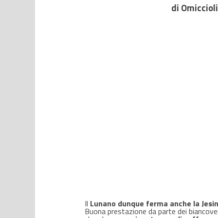
di Omiccioli
Il
Lunano dunque ferma anche la Jesina 
Buona prestazione da parte dei biancoverd