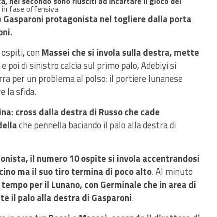
, nel secondo sono riusciti ad incartare il gioco dei
in fase offensiva.
n
Gasparoni protagonista nel togliere dalla porta
oni.
 ospiti, con
Massei che si invola sulla destra, mette
 poi di sinistro calcia sul primo palo, Adebiyi si
ra per un problema al polso: il portiere lunanese
e la sfida.
sina: cross dalla destra di Russo che cade
della
che pennella baciando il palo alla destra di
nista, il numero 10 ospite si invola accentrandosi
cino ma il suo tiro termina di poco alto
. Al minuto
tempo per il Lunano, con Germinale che in area di
e il palo alla destra di Gasparoni
.