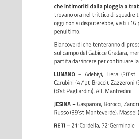
che intimoriti dalla pioggia a tr
trovano ora nel trittico di squadre 
oggi non si disputerebbe, visti i 1
penultimo.
Biancoverdi che tenteranno di prose
sul campo del Gabicce Gradara, ment
partita da vincere per continuare la
LUNANO –
Adebiyi, Liera (30’st 
Carubini (47’pt Bracci), Zazzeroni (
(8’st Pagliardini). All. Manfredini
JESINA –
Gasparoni, Borocci, Zandri,
Russo (39’st Monteverde), Massei (20
RETI –
21′ Cordella, 72′ Germinale