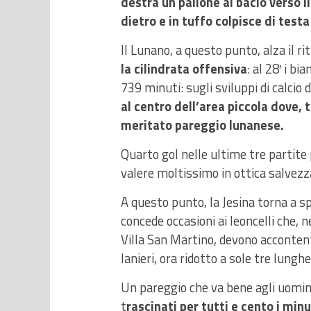
destra un pallone al bacio verso il
dietro e in tuffo colpisce di test
Il Lunano, a questo punto, alza il r
la cilindrata offensiva
: al 28′ i b
739 minuti: sugli sviluppi di calcio 
al centro dell’area piccola dove, 
meritato pareggio lunanese.
Quarto gol nelle ultime tre partite
valere moltissimo in ottica salvezz
A questo punto, la Jesina torna a s
concede occasioni ai leoncelli che, 
Villa San Martino, devono accontent
lanieri, ora ridotto a sole tre lungh
Un pareggio che va bene agli uomini
t
rascinati per tutti e cento i minu