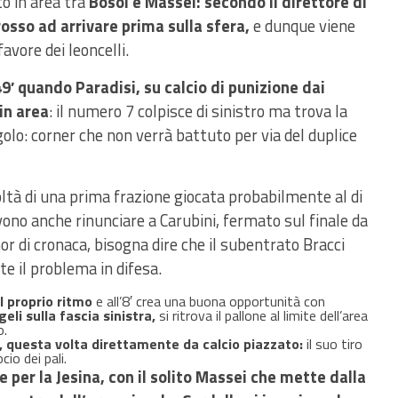
to in area tra
Bosoi e Massei: secondo il direttore di
rosso ad arrivare prima sulla sfera,
e dunque viene
avore dei leoncelli.
9′ quando Paradisi, su calcio di punizione dai
in area
: il numero 7 colpisce di sinistro ma trova la
olo: corner che non verrà battuto per via del duplice
icoltà di una prima frazione giocata probabilmente al di
vono anche rinunciare a Carubini, fermato sul finale da
or di cronaca, bisogna dire che il subentrato Bracci
e il problema in difesa.
l proprio ritmo
e all’8′ crea una buona opportunità con
li sulla fascia sinistra,
si ritrova il pallone al limite dell’area
o.
, questa volta direttamente da calcio piazzato:
il suo tiro
cio dei pali.
per la Jesina, con il solito Massei che mette dalla