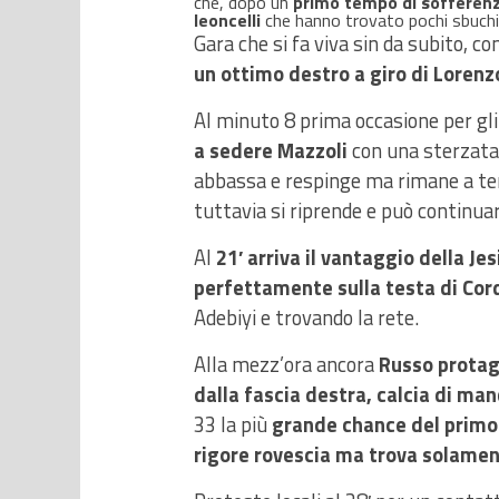
che, dopo un
primo tempo di sofferenza
leoncelli
che hanno trovato pochi sbuchi 
Gara che si fa viva sin da subito, co
un ottimo destro a giro di Lorenz
Al minuto 8 prima occasione per gli
a sedere Mazzoli
con una sterzata e
abbassa e respinge ma rimane a ter
tuttavia si riprende e può continuar
Al
21′ arriva il vantaggio della Je
perfettamente sulla testa di Cor
Adebiyi e trovando la rete.
Alla mezz’ora ancora
Russo protago
dalla fascia destra, calcia di man
33 la più
grande chance del primo 
rigore rovescia ma trova solament