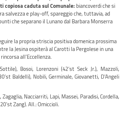
atti copiosa caduta sul Comunale:
biancoverdi che si
tra salvezza e play-off, spareggio che, tuttavia, ad
6 punti che separano il Lunano dal Barbara Monserra
guire la propria striscia positiva domenica prossima
re la Jesina ospiterà al Carotti la Pergolese in una
 rincorsa all’Eccellenza.
Sottile), Bosoi, Lorenzoni (42’st Seck Jr.), Mazzoli,
30’st Baldelli), Nobili, Germinale, Giovanetti, D’Angeli
 Zagaglia, Nacciarriti, Lapi, Massei, Paradisi, Cordella,
’st Zang). All.: Omiccioli.