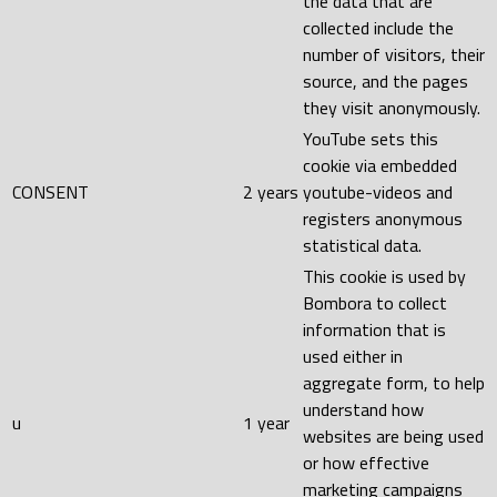
the data that are
collected include the
number of visitors, their
source, and the pages
they visit anonymously.
YouTube sets this
cookie via embedded
CONSENT
2 years
youtube-videos and
registers anonymous
statistical data.
This cookie is used by
Bombora to collect
information that is
used either in
aggregate form, to help
understand how
u
1 year
websites are being used
or how effective
marketing campaigns