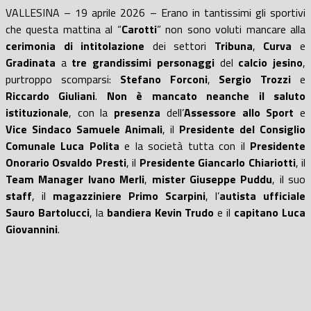
VALLESINA – 19 aprile 2026 – Erano in tantissimi gli sportivi
che questa mattina al “
Carotti
” non sono voluti mancare alla
cerimonia di intitolazione
dei settori
Tribuna
,
Curva
e
Gradinata
a
tre
grandissimi personaggi
del
calcio jesino
,
purtroppo scomparsi:
Stefano Forconi
,
Sergio Trozzi
e
Riccardo Giuliani
.
Non è mancato neanche il saluto
istituzionale
, con la
presenza
dell’
Assessore allo Sport
e
Vice Sindaco Samuele Animali
, il
Presidente del Consiglio
Comunale Luca Polita
e la società tutta con il
Presidente
Onorario Osvaldo Presti
, il
Presidente Giancarlo Chiariotti
, il
Team Manager Ivano Merli
,
mister Giuseppe Puddu
, il suo
staff
, il
magazziniere Primo Scarpini
, l’
autista ufficiale
Sauro Bartolucci
, la
bandiera Kevin Trudo
e il
capitano Luca
Giovannini
.