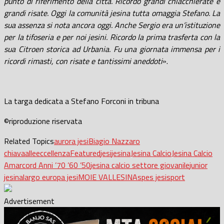
punto di riferimento della città. Ricordo grandi chiacchierate e
grandi risate. Oggi la comunità jesina tutta omaggia Stefano. La
sua assenza si nota ancora oggi. Anche Sergio era un’istituzione
per la tifoseria e per noi jesini. Ricordo la prima trasferta con la
sua Citroen storica ad Urbania. Fu una giornata immensa per i
ricordi rimasti, con risate e tantissimi aneddoti
.
»
La targa dedicata a Stefano Forconi in tribuna
©riproduzione riservata
Related Topics
aurora jesi
Biagio Nazzaro
chiavaalle
eccellenza
Featured
jesi
jesina
Jesina Calcio
Jesina Calcio
Amarcord Anni ’70 ’60 ’50
jesina calcio settore giovanile
junior
jesina
largo europa jesi
MOIE VALLESINA
spes jesi
sport
Advertisement