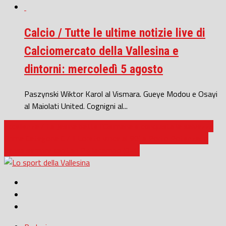
Calcio / Tutte le ultime notizie live di
Calciomercato della Vallesina e
dintorni: mercoledì 5 agosto
Paszynski Wiktor Karol al Vismara. Gueye Modou e Osayi
al Maiolati United. Cognigni al...
Eccellenza / La Jesina batte l’Osimana e conquista la salvezza
Prima Categoria C / Il Loreto vince al 90′ a Porto Potenza: ci
pensa sempre capitan Pigliacampo (0-1)