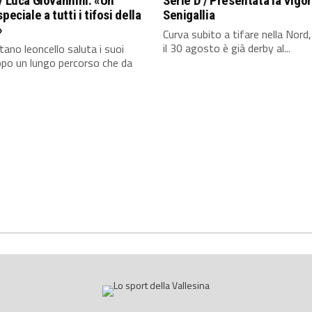
/ Luca Giovannini: «Un
Serie D / Presentata la Vigor
peciale a tutti i tifosi della
Senigallia
»
Curva subito a tifare nella Nord
il 30 agosto è già derby al...
itano leoncello saluta i suoi
opo un lungo percorso che da