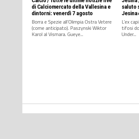
Calcio / Tutte le ultime notizie live
Jesina 
di Calciomercato della Vallesina e
saluto s
dintorni: venerdì 7 agosto
Jesina
Borra e Spezie all’Olimpia Ostra Vetere
L’ex cap
(come anticipato). Paszynski Wiktor
tifosi d
Karol al Vismara. Gueye...
Under...