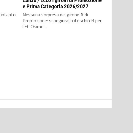
Calcio / Ecco i gironi di Promozione
e Prima Categoria 2026/2027
, intanto
Nessuna sorpresa nel girone A di
Promozione: scongiurato il rischio B per
l’FC Osimo....