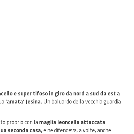
cello e super tifoso in giro da nord a sud da est a
sua
‘amata’ Jesina.
Un baluardo della vecchia guardia
uto proprio con la
maglia leoncella attaccata
 sua seconda casa
, e ne difendeva, a volte, anche