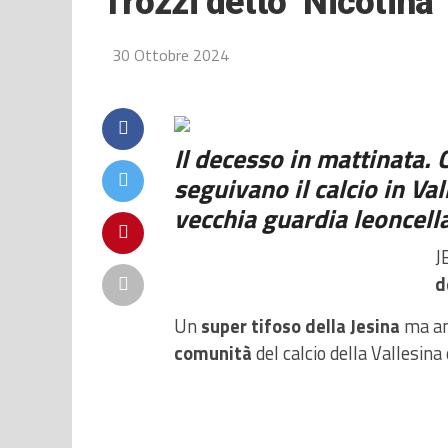
Trozzi detto ‘Nicotina’
30 Ottobre 2024
Il decesso in mattinata. 
seguivano il calcio in Va
vecchia guardia leoncell
J
d
Un
super tifoso della Jesina
ma an
comunità
del calcio della Vallesina