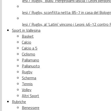
Jesi / Rugby, ‘Bubu’ Piergirolami lascia: i Leoni per
Jesi / Rugby, sconfitta netta: 85-7 in casa del Bolog
Jesi / Rugby, al ‘Latini’ vincono i Leoni: 46-12 contr
Sport in Vallesina
Basket
Calcio
Calcio a 5
Ciclismo
Pallamano
Pallanuoto
Rugby
Scherma
Tennis
Volley
Altri Sport
Rubriche
Benessere