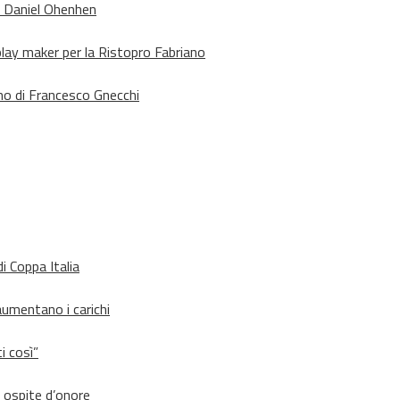
o Daniel Ohenhen
lay maker per la Ristopro Fabriano
rno di Francesco Gnecchi
i Coppa Italia
aumentano i carichi
i così”
d ospite d’onore