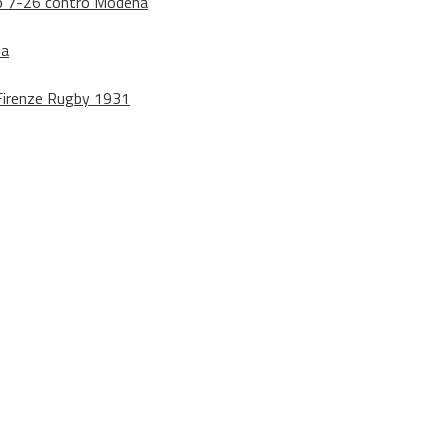
dono 7-26 contro Modena
na
o Firenze Rugby 1931