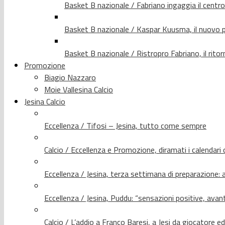
Basket B nazionale / Fabriano ingaggia il centr
Basket B nazionale / Kaspar Kuusma, il nuovo p
Basket B nazionale / Ristropro Fabriano, il rito
Promozione
Biagio Nazzaro
Moie Vallesina Calcio
Jesina Calcio
Eccellenza / Tifosi – Jesina, tutto come sempre
Calcio / Eccellenza e Promozione, diramati i calendari d
Eccellenza / Jesina, terza settimana di preparazione: 
Eccellenza / Jesina, Puddu: “sensazioni positive, avant
Calcio / L’addio a Franco Baresi, a Jesi da giocatore e