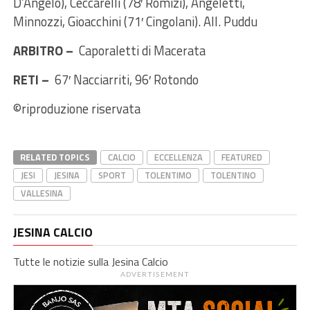
D’Angelo), Ceccarelli (78′ Romizi), Angeletti,
Minnozzi, Gioacchini (71′ Cingolani). All. Puddu
ARBITRO –
Caporaletti di Macerata
RETI –
67′ Nacciarriti, 96′ Rotondo
©riproduzione riservata
RELATED TOPICS
CALCIO
ECCELLENZA
FEATURED
JESI
JESINA
SPORT
TOLENTIMO
TOLENTINO
VALLESINA
JESINA CALCIO
Tutte le notizie sulla Jesina Calcio
ADVERTISEMENT