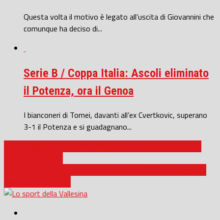
Questa volta il motivo è legato all’uscita di Giovannini che
comunque ha deciso di...
Serie B / Coppa Italia: Ascoli eliminato
il Potenza, ora il Genoa
I bianconeri di Tomei, davanti all’ex Cvertkovic, superano
3-1 il Potenza e si guadagnano...
Coppa Italia Serie D / L’SSC Ancona tenta l’affondo contro il
Francavilla in casa
Calcio Eccellenza / Coppa Italia: Montecchio Gallo festeggia, il
Tolentino polemizza