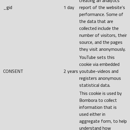
creating an analytics
_gid
1 day
report of the website's
performance. Some of
the data that are
collected include the
number of visitors, their
source, and the pages
they visit anonymously.
YouTube sets this
cookie via embedded
CONSENT
2 years
youtube-videos and
registers anonymous
statistical data.
This cookie is used by
Bombora to collect
information that is
used either in
aggregate form, to help
understand how