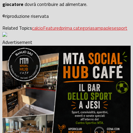
giocatore
dovrà contribuire ad alimentare.
©riproduzione riservata
Related Topics
calcio
Featured
prima categoria
sampaolese
sport
Advertisement