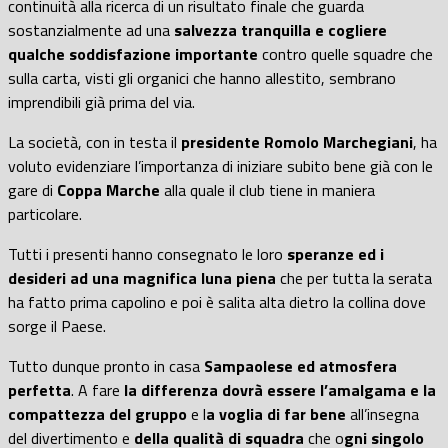
continuità alla ricerca di un risultato finale che guarda
sostanzialmente ad una
salvezza tranquilla e cogliere
qualche soddisfazione importante
contro quelle squadre che
sulla carta, visti gli organici che hanno allestito, sembrano
imprendibili già prima del via.
La società, con in testa il
presidente Romolo Marchegiani
, ha
voluto evidenziare l’importanza di iniziare subito bene già con le
gare di
Coppa Marche
alla quale il club tiene in maniera
particolare.
Tutti i presenti hanno consegnato le loro
speranze ed i
desideri ad una magnifica luna piena
che per tutta la serata
ha fatto prima capolino e poi è salita alta dietro la collina dove
sorge il Paese.
Tutto dunque pronto in casa
Sampaolese ed atmosfera
perfetta
. A fare
la differenza dovrà essere l’amalgama e la
compattezza del gruppo
e l
a voglia di far bene
all’insegna
del divertimento e
della qualità di squadra
che o
gni singolo