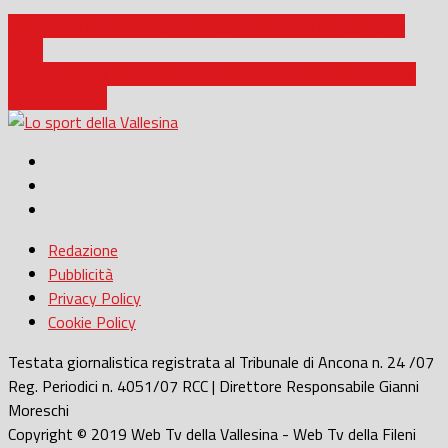
Calcio Serie C / Ancona, ottavo giorno di ritiro a Cingoli per i
dorici
Jesi / Rugby, la nazionale nelle Marche: al ‘Riviera delle Palme’
Italia-Romania
Redazione
Pubblicità
Privacy Policy
Cookie Policy
Testata giornalistica registrata al Tribunale di Ancona n. 24 /07
Reg. Periodici n. 4051/07 RCC | Direttore Responsabile Gianni
Moreschi
Copyright © 2019 Web Tv della Vallesina - Web Tv della Fileni