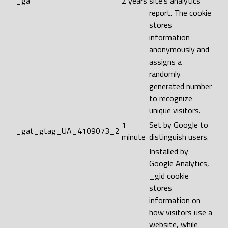
_ga
2 years
site's analytics
report. The cookie
stores
information
anonymously and
assigns a
randomly
generated number
to recognize
unique visitors.
1
Set by Google to
_gat_gtag_UA_4109073_2
minute
distinguish users.
Installed by
Google Analytics,
_gid cookie
stores
information on
how visitors use a
website, while