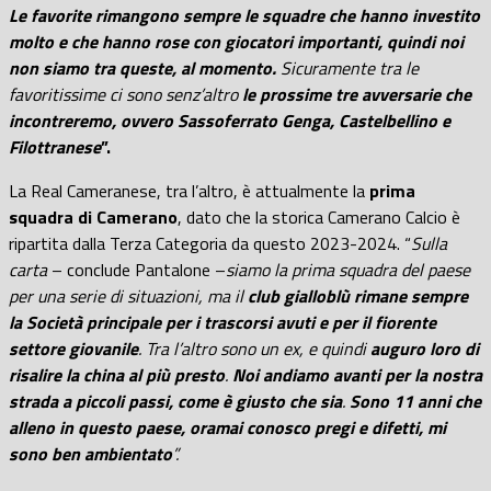
Le favorite rimangono sempre le squadre che hanno investito
molto e che hanno rose con giocatori importanti, quindi noi
non siamo tra queste, al momento.
Sicuramente tra le
favoritissime ci sono senz’altro
le prossime tre avversarie che
incontreremo, ovvero Sassoferrato Genga, Castelbellino e
Filottranese
”.
La Real Cameranese, tra l’altro, è attualmente la
prima
squadra di Camerano
, dato che la storica Camerano Calcio è
ripartita dalla Terza Categoria da questo 2023-2024. “
Sulla
carta
– conclude Pantalone –
siamo la prima squadra del paese
per una serie di situazioni, ma il
club gialloblù rimane sempre
la Società principale per i trascorsi avuti e per il fiorente
settore giovanile
. Tra l’altro sono un ex, e quindi
auguro loro di
risalire la china al più presto
.
Noi andiamo avanti per la nostra
strada a piccoli passi, come è giusto che sia
.
Sono 11 anni che
alleno in questo paese, oramai conosco pregi e difetti, mi
sono ben ambientato
”.