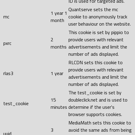
ID is used for targeted ads.
Quantserve sets the mc
1 year 1
mc
cookie to anonymously track
month
user behaviour on the website.
This cookie is set by pippio to
2
provide users with relevant
pxrc
months
advertisements and limit the
number of ads displayed.
RLCDN sets this cookie to
provide users with relevant
rlas3
1 year
advertisements and limit the
number of ads displayed.
The test_cookie is set by
15
doubleclick.net and is used to
test_cookie
minutes
determine if the user's
browser supports cookies.
MediaMath sets this cookie to
3
avoid the same ads from being
uuid