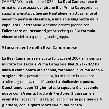
CAMERANO, 14 dicembre 2023 –
La Real Cameranese è
ormai una certezza del girone B di Prima Categoria.
La
squadra, allenata da
Giorgio Pantalone
, è attualmente
al
secondo posto in classifica, a una sola lunghezza dalla
capolista Filottranese.
Abbiamo parlato proprio con
l’allenatore dei rossoneri,
per scoprire qual è la
formula
vincente
dietro a questo grande gruppo.
Storia recente della Real Cameranese
La
Real Cameranese
è stata fondata nel
2007
e ha sempre
militato tra Terza e Prima Categoria
.
Nel 2021-2022 ha
vinto il campionato di Seconda, tornando in Prima dopo 6
stagioni
. Nella passata annata, ha ottenuto la salvezza
all’ultima giornata, classificandosi al
dodicesimo posto.
Quest’anno, dopo 12 giornate, la squadra è al secondo
posto con 24 punti, frutto di 7 vittorie, 3 pareggi e 2
sconfitte
. I rossoneri, tra l’altro, sono in
serie positiva da 4
giornate, con le quattro vittorie di fila contro