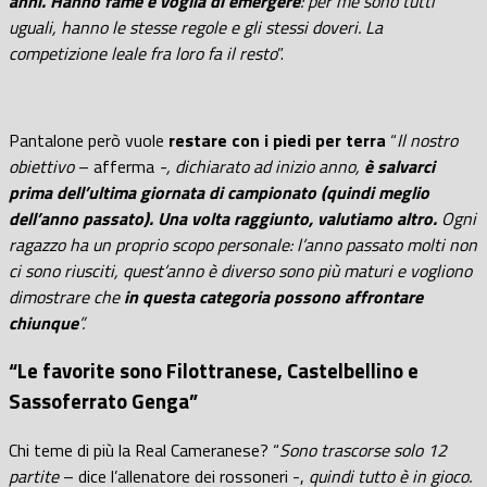
anni. Hanno fame e voglia di emergere
: per me sono tutti
uguali, hanno le stesse regole e gli stessi doveri. La
competizione leale fra loro fa il resto
”.
Pantalone però vuole
restare con i piedi per terra
“
Il nostro
obiettivo
– afferma
-, dichiarato ad inizio anno,
è salvarci
prima dell’ultima giornata di campionato (quindi meglio
dell’anno passato). Una volta raggiunto, valutiamo altro.
Ogni
ragazzo ha un proprio scopo personale: l’anno passato molti non
ci sono riusciti, quest’anno è diverso sono più maturi e vogliono
dimostrare che
in questa categoria possono affrontare
chiunque
”.
“Le favorite sono Filottranese, Castelbellino e
Sassoferrato Genga”
Chi teme di più la Real Cameranese? “
Sono trascorse solo 12
partite
– dice l’allenatore dei rossoneri -,
quindi tutto è in gioco.