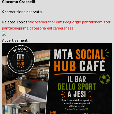
Giacomo Grasselli
©riproduzione riservata
Related Topics
calcio
camerano
Featured
giorgio pantalone
mister
pantalone
prima categoria
real cameranese
Advertisement