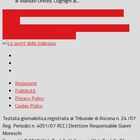
al Maiolati United. Cognigni al...
Calcio / Prima Categoria, il racconto della 12^ giornata del
girone B
Calcio / Juniores Regionale e Provinciale, risultati e marcatori
delle partite tra il 9 e il 13 dicembre
Redazione
Pubblicità
Privacy Policy
Cookie Policy
Testata giornalistica registrata al Tribunale di Ancona n. 24 /07
Reg. Periodici n. 4051/07 RCC | Direttore Responsabile Gianni
Moreschi