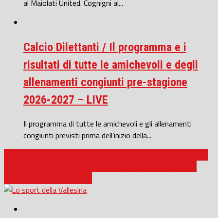
al Maiolati United. Cognigni al...
Calcio Dilettanti / Il programma e i
risultati di tutte le amichevoli e degli
allenamenti congiunti pre-stagione
2026-2027 – LIVE
Il programma di tutte le amichevoli e gli allenamenti
congiunti previsti prima dell’inizio della...
Serie C / L’Ascoli conquista la vetta, ma restano ancora 3 finali
Calcio / L’Osimana vince il girone B del Campionato Juniores
Regionale U19 2025-2026