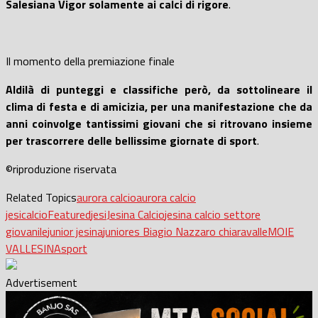
Salesiana Vigor solamente ai calci di rigore
.
Il momento della premiazione finale
Aldilà di punteggi e classifiche però, da sottolineare il
clima di festa e di amicizia, per una manifestazione che da
anni coinvolge tantissimi giovani che si ritrovano insieme
per trascorrere delle bellissime giornate di sport
.
©riproduzione riservata
Related Topics
aurora calcio
aurora calcio
jesi
calcio
Featured
jesi
Jesina Calcio
jesina calcio settore
giovanile
junior jesina
juniores Biagio Nazzaro chiaravalle
MOIE
VALLESINA
sport
Advertisement