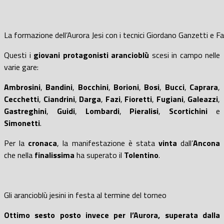
La formazione dell’Aurora Jesi con i tecnici Giordano Ganzetti e F
Questi i
giovani protagonisti arancioblù
scesi in campo nelle
varie gare:
Ambrosini
,
Bandini
,
Bocchini
,
Borioni
,
Bosi
,
Bucci
,
Caprara
,
Cecchetti
,
Ciandrini
,
Darga
,
Fazi
,
Fioretti
,
Fugiani
,
Galeazzi
,
Gastreghini
,
Guidi
,
Lombardi
,
Pieralisi
,
Scortichini
e
Simonetti
.
Per la
cronaca
, la manifestazione è stata
vinta
dall’
Ancona
che nella
finalissima
ha superato il
Tolentino
.
Gli arancioblù jesini in festa al termine del torneo
Ottimo sesto posto invece per l’Aurora, superata dalla