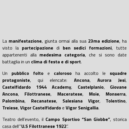
La
manifestazione
, giunta ormai alla sua
23ma edizione
, ha
visto la
partecipazione
di
ben sedici formazioni
, tutte
appartenenti alla
medesima categoria
, che si sono date
battaglia in un
clima di festa e di sport
.
Un
pubblico folto
e
caloroso
ha accolto le
squadre
protagoniste
, qui elencate:
Ancona
,
Aurora Jesi
,
Castelfidardo 1944 Academy
,
Castelplanio
,
Giovane
Ancona
,
Filottranese
,
Maceratese
,
Moie
,
Monserra
,
Palombina
,
Recanatese
,
Salesiana Vigor
,
Tolentino
,
Treiese
,
Vigor Castelfidardo
e
Vigor Senigallia
.
Teatro dell’evento, il
Campo Sportivo “San Giobbe”
, storica
casa dell’”
U.S Filottranese 1922
”.