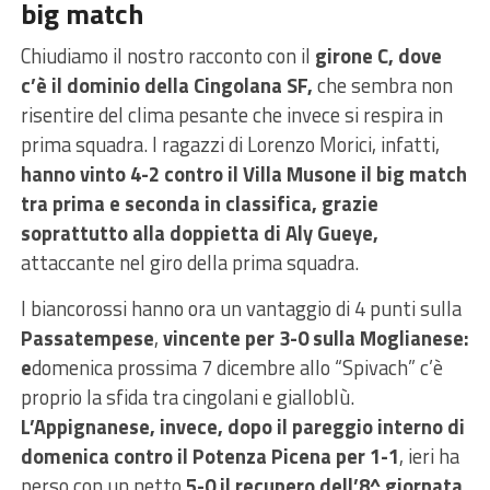
big match
Chiudiamo il nostro racconto con il
girone C, dove
c’è il dominio della Cingolana SF,
che sembra non
risentire del clima pesante che invece si respira in
prima squadra. I ragazzi di Lorenzo Morici, infatti,
hanno vinto 4-2 contro il Villa Musone il big match
tra prima e seconda in classifica, grazie
soprattutto alla doppietta di Aly Gueye,
attaccante nel giro della prima squadra.
I biancorossi hanno ora un vantaggio di 4 punti sulla
Passatempese
,
vincente per 3-0 sulla Moglianese:
e
domenica prossima 7 dicembre allo “Spivach” c’è
proprio la sfida tra cingolani e gialloblù.
L’Appignanese, invece, dopo il pareggio interno di
domenica contro il Potenza Picena per 1-1
, ieri ha
perso con un netto
5-0 il recupero dell’8^ giornata