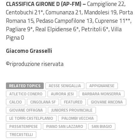
CLASSIFICA GIRONE D (AP-FM) –
Campiglione 22,
Centobuchi 21*, Comunanza 21, Mandolesi 19, Porta
Romana 15, Pedaso Campofilone 13, Cuprense 11**,
Pagliare 9*, Real Elpidiense 6*, Petritoli 6*, Villa
Pigna 0
Giacomo Grasselli
©riproduzione riservata
RELATED TOPICS
AESSE SENIGALLIA
APPIGNANESE
ATLETICO CONERO
AURORA JESI
BARBARA MONSERRA
CALCIO
CINGOLANA SF
FEATURED
GIOVANE ANCONA
GIOVANE OFFAGNA
JUNIORES PROVINCIALE
LE TORRI CASTELPLANIO
PALOMBI VECCHIA
PASSATEMPESE
PIANO SAN LAZZARO
SAN BIAGIO
TRECASTELLI