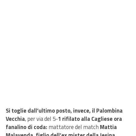
Si toglie dall’ultimo posto, invece, il Palombina
Vecchia
, per via del 5-
1 rifilato alla Cagliese ora
fanalino di coda:
mattatore del match
Mattia
Malavenda, figlio dell’ex mister della Jesina