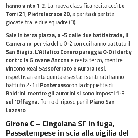
hanno vinto 1-2
. La nuova classifica recita così
Le
Torri 21, Pietralacroce 20,
a parità di partite
giocate tra le due squadre (8).
Sale in terza piazza, a -5 dalle due battistrada, il
Camerano
, per via dello 0-2 con cui hanno battuto il
San Biagio. L’Atletico Conero pareggia 0-0 il derby
contro la Giovane Ancona
e resta terzo, mentre
vincono Real Sassoferrato e Aurora Jesi
,
rispettivamente quinta e sesta: i sentinati hanno
battuto 2-1 il
Ponterosso
con la doppietta di
Boldrini
,
mentre gli aurorini si sono imposti 1-3
sull’Offagna.
Turno di riposo per il
Piano San
Lazzaro
Girone C – Cingolana SF in fuga,
Passatempese in scia alla vigilia del