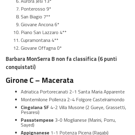
Aurora Jesi 13*
Ponterosso 9*
San Biagio 7**
Giovane Ancona 6*
Piano San Lazzaro 4**
Cupramontana 4**
Giovane Offagna 0*
Barbara MonSerra B non fa classifica (6 punti
conquistati)
Girone C – Macerata
Adriatica Portorecanati 2-1 Santa Maria Apparente
Montemilone Pollenza 2-4 Folgore Castelraimondo
Cingolana SF
4-2 Villa Musone (2 Gueye, Grassetti,
Pesaresi)
Passatempese
3-0 Moglianese (Marini, Porru,
Sayed)
Appignanese
1-1 Potenza Picena (Raqabi)