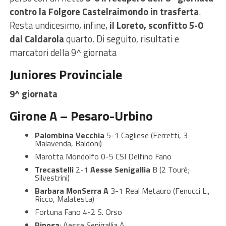
contro la Folgore Castelraimondo in trasferta
.
Resta undicesimo, infine,
il Loreto, sconfitto 5-0
dal Caldarola
quarto. Di seguito, risultati e
marcatori della 9^ giornata
Juniores Provinciale
9^ giornata
Girone A – Pesaro-Urbino
Palombina Vecchia
5-1 Cagliese (Ferretti, 3
Malavenda, Baldoni)
Marotta Mondolfo 0-5 CSI Delfino Fano
Trecastelli
2-1
Aesse Senigallia
B (2 Tourè;
Silvestrini)
Barbara MonSerra A
3-1 Real Metauro (Fenucci L.,
Ricco, Malatesta)
Fortuna Fano 4-2 S. Orso
Riposa
: Aesse Senigallia A