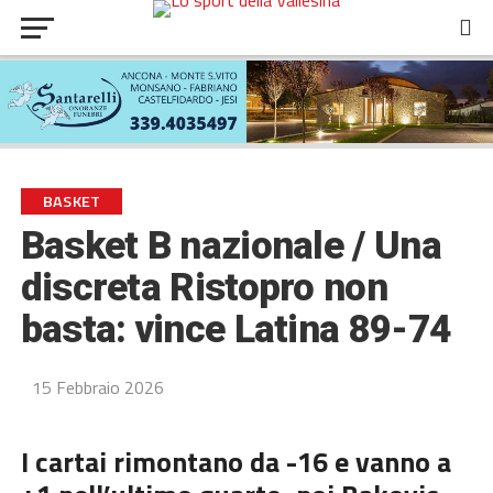
BASKET
Basket B nazionale / Una
discreta Ristopro non
basta: vince Latina 89-74
15 Febbraio 2026
I cartai
rimontano
da -16 e vanno a