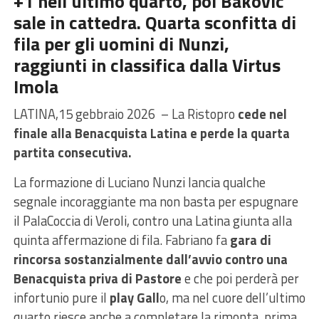
+1 nell’ultimo quarto, poi Bakovic
sale in cattedra. Quarta sconfitta di
fila per gli uomini di Nunzi,
raggiunti in classifica dalla Virtus
Imola
LATINA,15 gebbraio 2026 – La Ristopro
cede nel
finale alla Benacquista Latina e perde la quarta
partita consecutiva.
La formazione di Luciano Nunzi lancia qualche
segnale incoraggiante ma non basta per espugnare
il PalaCoccia di Veroli, contro una Latina giunta alla
quinta affermazione di fila. Fabriano fa
gara di
rincorsa sostanzialmente dall’avvio contro una
Benacquista priva di Pastore
e che poi perderà per
infortunio pure il
play Gall
o, ma nel cuore dell’ultimo
quarto riesce anche a completare la rimonta, prima