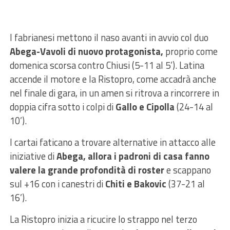
I fabrianesi mettono il naso avanti in avvio col duo
Abega-Vavoli di nuovo protagonista,
proprio come
domenica scorsa contro Chiusi (5-11 al 5’). Latina
accende il motore e la Ristopro, come accadrà anche
nel finale di gara, in un amen si ritrova a rincorrere in
doppia cifra sotto i colpi di
Gallo e Cipolla
(24-14 al
10’).
I cartai faticano a trovare alternative in attacco alle
iniziative di
Abega, allora i padroni di casa fanno
valere la grande profondità di roster
e scappano
sul +16 con i canestri di
Chiti e Bakovic
(37-21 al
16’).
La Ristopro inizia a ricucire lo strappo nel terzo