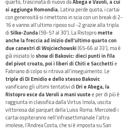
quarto, trascinata di nuovo da
Abega e Vavoli, a cui
si aggiunge Romondia.
Latina perde quota, i cartai
con generosità si rimettono in scia con un break di 2-
16 e vanno all’ultimo riposo sul -2 grazie alla tripla
di
Silke-Zunda
(59-57 al 30’). La Ristopro
mette
anche la freccia ad inizio dell’ultimo quarto con
due canestri di Wojciechowski
(65-66 al 33’), ma è
già iniziato lo
show di Bakovic: dieci punti in fila
del pivot croato, poi i liberi di Chiti e Sacchetti
e
Fabriano di colpo si ritrova all’inseguimento. Le
triple di Di Emidio e dello stesso Bakovic
vanificano gli ultimi tentativi di
Dri e Abega, la
Ristopro esce da Veroli a mani vuote
e per di più è
raggiunta in classifica dalla Virtus Imola, uscita
vittoriosa dal parquet della Luiss Roma. Mercoledì i
cartai ospiteranno nell’infrasettimanale l’altra
imolese, l’Andrea Costa, che si è imposta su San