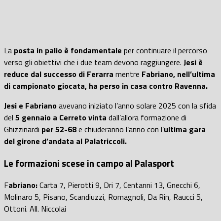
La
posta in palio è fondamentale
per continuare il percorso
verso gli obiettivi che i due team devono raggiungere.
Jesi è
reduce dal successo di Ferarra
mentre
Fabriano, nell’ultima
di campionato giocata, ha perso in casa contro Ravenna.
Jesi e Fabriano
avevano iniziato l’anno solare 2025 con la sfida
del
5 gennaio a Cerreto vinta
dall’allora formazione di
Ghizzinardi
per 52-68
e chiuderanno l’anno con l’
ultima gara
del girone d’andata al Palatriccoli.
Le formazioni scese in campo al Palasport
F
abriano:
Carta 7, Pierotti 9, Dri 7, Centanni 13, Gnecchi 6,
Molinaro 5, Pisano, Scandiuzzi, Romagnoli, Da Rin, Raucci 5,
Ottoni. All. Niccolai