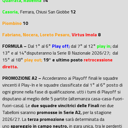
Quarrata, Ravenna
14
Casoria,
Ferrara
,
Chiusi San Giobbe
12
Piombino
10
Fabriano, Nocera, Loreto Pesaro,
Virtus Imola
8
FORMULA –
Dal 1° al 6°
Play off;
dal 7° al 12°
play in
; d
al
13° e al 14°disputeranno la Serie B Nazionale 2026/27; dal
15° al 18°
play out;
19° e ultimo posto
retrocessione
diretta.
PROMOZIONE A2 –
Accederanno ai Playoff finali le squadre
vincenti il Play-In e le squadre classificate dal 1° al 6° posto di
ogni girone nella fase di qualificazione. utti i turni di Playoff si
disputano al meglio delle 5 partite (alternanza casa-casa-fuori-
fuori-casa). Le
due squadre vincitrici delle Finali
nei due
Tabelloni saranno
promosse in Serie A2,
per la stagione
2026/27. La
terza promozione
sarà determinata da
uno
spareggio in campo neutro,
in gara unica, tra le perdenti