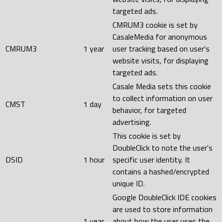
targeted ads.
CMRUM3 cookie is set by
CasaleMedia for anonymous
CMRUM3
1 year
user tracking based on user's
website visits, for displaying
targeted ads.
Casale Media sets this cookie
to collect information on user
CMST
1 day
behavior, for targeted
advertising.
This cookie is set by
DoubleClick to note the user's
DSID
1 hour
specific user identity. It
contains a hashed/encrypted
unique ID.
Google DoubleClick IDE cookies
are used to store information
1 year
about how the user uses the