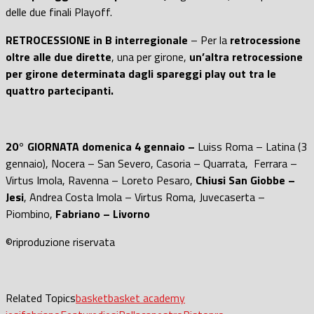
delle due finali Playoff.
RETROCESSIONE in B interregionale
– Per la
retrocessione
oltre alle due dirette
, una per girone,
un’altra retrocessione
per girone determinata dagli spareggi play out tra le
quattro partecipanti.
20° GIORNATA domenica 4 gennaio –
Luiss Roma – Latina (3
gennaio), Nocera – San Severo, Casoria – Quarrata, Ferrara –
Virtus Imola, Ravenna – Loreto Pesaro,
Chiusi San Giobbe –
Jesi
, Andrea Costa Imola – Virtus Roma, Juvecaserta –
Piombino,
Fabriano – Livorno
©riproduzione riservata
Related Topics
basket
basket academy