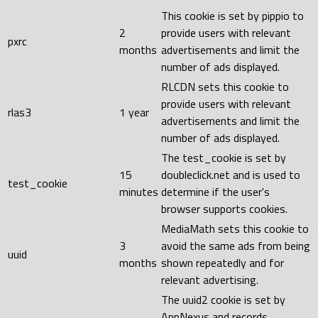
This cookie is set by pippio to
2
provide users with relevant
pxrc
months
advertisements and limit the
number of ads displayed.
RLCDN sets this cookie to
provide users with relevant
rlas3
1 year
advertisements and limit the
number of ads displayed.
The test_cookie is set by
15
doubleclick.net and is used to
test_cookie
minutes
determine if the user's
browser supports cookies.
MediaMath sets this cookie to
3
avoid the same ads from being
uuid
months
shown repeatedly and for
relevant advertising.
The uuid2 cookie is set by
AppNexus and records