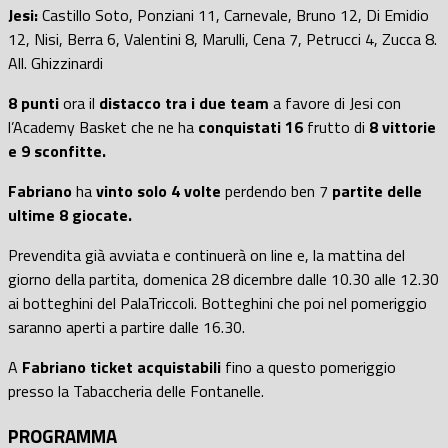
Jesi:
Castillo Soto, Ponziani 11, Carnevale, Bruno 12, Di Emidio
12, Nisi, Berra 6, Valentini 8, Marulli, Cena 7, Petrucci 4, Zucca 8.
All. Ghizzinardi
8 punti
ora il
distacco tra i due team
a favore di Jesi con
l’Academy Basket che ne ha
conquistati 16
frutto di
8 vittorie
e 9 sconfitte.
Fabriano
ha
vinto solo 4 volte
perdendo ben 7
partite delle
ultime 8 giocate.
Prevendita già avviata e continuerà on line e, la mattina del
giorno della partita, domenica 28 dicembre dalle 10.30 alle 12.30
ai botteghini del PalaTriccoli. Botteghini che poi nel pomeriggio
saranno aperti a partire dalle 16.30.
A
Fabriano ticket acquistabili
fino a questo pomeriggio
presso la Tabaccheria delle Fontanelle.
PROGRAMMA