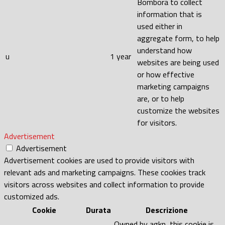
Bombora to collect
information that is
used either in
aggregate form, to help
understand how
u
1 year
websites are being used
or how effective
marketing campaigns
are, or to help
customize the websites
for visitors.
Advertisement
Advertisement
Advertisement cookies are used to provide visitors with
relevant ads and marketing campaigns. These cookies track
visitors across websites and collect information to provide
customized ads.
Cookie
Durata
Descrizione
Owned by agkn, this cookie is