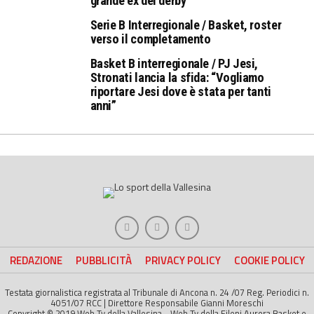
grande ex del derby
Serie B Interregionale / Basket, roster
verso il completamento
Basket B interregionale / PJ Jesi,
Stronati lancia la sfida: “Vogliamo
riportare Jesi dove è stata per tanti
anni”
REDAZIONE
PUBBLICITÀ
PRIVACY POLICY
COOKIE POLICY
Testata giornalistica registrata al Tribunale di Ancona n. 24 /07 Reg. Periodici n.
4051/07 RCC | Direttore Responsabile Gianni Moreschi
Copyright © 2019 Web Tv della Vallesina - Web Tv della Fileni Aurora Basket e