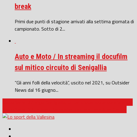
break
Primi due punti di stagione arrivati alla settima giornata di
campionato. Sotto di 2...
Auto e Moto / In streaming il docufilm
sul mitico circuito di Senigallia
“Gli anni folli della velocità”, uscito nel 2021, su Outsider
News dal 16 giugno...
Calcio Serie D / Vigor Senigallia, un centrocampo ancora Grandis
Calcio Serie D / La Vigor Senigallia riporta a casa Ares Calcina