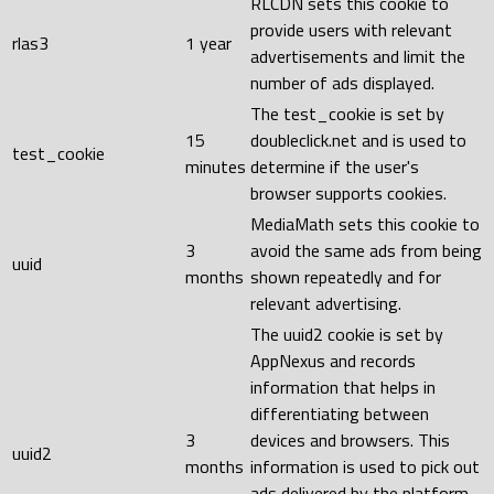
RLCDN sets this cookie to
provide users with relevant
rlas3
1 year
advertisements and limit the
number of ads displayed.
The test_cookie is set by
15
doubleclick.net and is used to
test_cookie
minutes
determine if the user's
browser supports cookies.
MediaMath sets this cookie to
3
avoid the same ads from being
uuid
months
shown repeatedly and for
relevant advertising.
The uuid2 cookie is set by
AppNexus and records
information that helps in
differentiating between
3
devices and browsers. This
uuid2
months
information is used to pick out
ads delivered by the platform