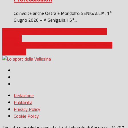
Coinvolte anche Ostra e Mondolfo SENIGALLIA, 1°
Giugno 2026 – A Senigallia il 5°...
JESI / Torneo regionale di Burraco, successo oltre ogni
previsione
PATTINAGGIO / Campionati italiani indoor, Belfiori e Fava
protagonisti
Redazione
Pubblicità
Privacy Policy
Cookie Policy
Testata giornalistica registrata al Tribunale di Ancona n. 24 /07