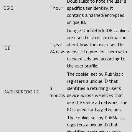
DoubleClick to note the user's
DSID
1 hour
specific user identity. It
contains a hashed/encrypted
unique ID.
Google DoubleClick IDE cookies
are used to store information
1 year
about how the user uses the
IDE
24 days
website to present them with
relevant ads and according to
the user profile.
The cookie, set by PubMatic,
registers a unique ID that
3
identifies a returning user's
KADUSERCOOKIE
months
device across websites that
use the same ad network. The
ID is used for targeted ads.
The cookie, set by PubMatic,
registers a unique ID that
identifies a returning user's